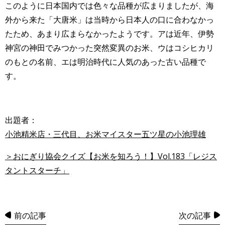
このように日本国内では色々な品種が広まりましたが、海
外から来た「大唐米」は当時から日本人の口に合わなかっ
たため、あまり広まらなかったようです。アは近年、伊勢
神宮の神田でみつかった突然変異のお米、ウはコシヒカリ
のもとの名前、エは明治時代に人気のあった古い品種で
す。
出題者：
小池精米店・三代目、お米マイスター五ツ星の小池理雄
＞おにぎり協会クイズ【お米を知ろう！】Vol.183「レジス
タントスターチ」
前の記事
次の記事