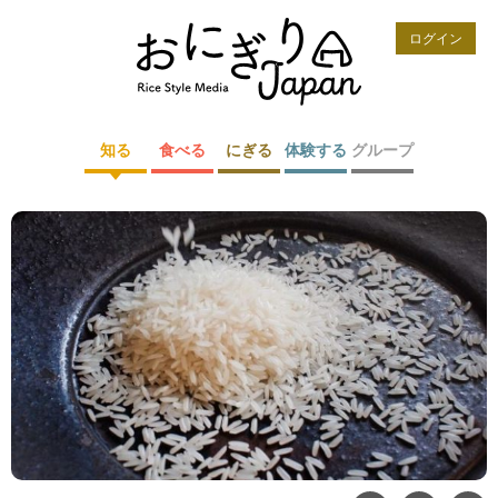
ログイン
知る
食べる
にぎる
体験する
グループ