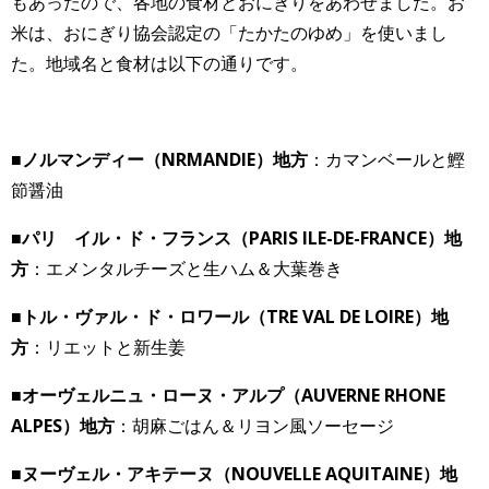
もあったので、各地の食材とおにぎりをあわせました。お
米は、おにぎり協会認定の「たかたのゆめ」を使いまし
た。地域名と食材は以下の通りです。
■ノルマンディー（NRMANDIE）地方
：カマンベールと鰹
節醤油
■パリ イル・ド・フランス（PARIS ILE-DE-FRANCE）地
方
：エメンタルチーズと生ハム＆大葉巻き
■トル・ヴァル・ド・ロワール（TRE VAL DE LOIRE）地
方
：リエットと新生姜
■オーヴェルニュ・ローヌ・アルプ（AUVERNE RHONE
ALPES）地方
：胡麻ごはん＆リヨン風ソーセージ
■ヌーヴェル・アキテーヌ（NOUVELLE AQUITAINE）地