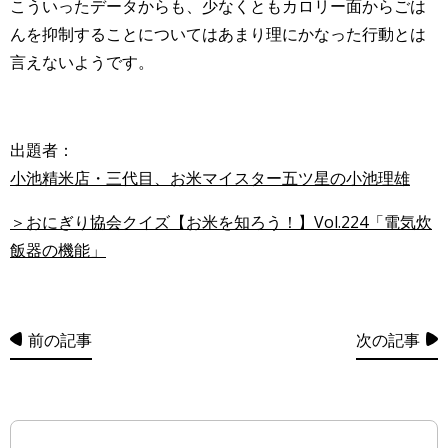
こういったデータからも、少なくともカロリー面からごは
んを抑制することについてはあまり理にかなった行動とは
言えないようです。
出題者：
小池精米店・三代目、お米マイスター五ツ星の小池理雄
＞おにぎり協会クイズ【お米を知ろう！】Vol.224「電気炊
飯器の機能」
前の記事
次の記事