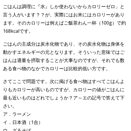
ごはんは調理に『水』しか使わないからカロリーゼロ」と
言う人がいます？？が、実際にはお米にはカロリーがあり
ます。そのカロリーは例えばご飯茶わん一杯（100g）で約
168kcalです。
ごはんの主成分は炭水化物であり、その炭水化物は身体を
動かすエネルギーの元となります。そういった意味ではご
はんは適量を摂取することが大事なのですが、それでも数
ある食べ物のなかでカロリーは比較的低い方です。
さてここで問題です。次に掲げる食べ物はすべてごはんよ
りもカロリーが高いものですが、カロリーの値がごはんに
最も近いものはどれでしょうか？ア～エの記号で答えて下
さい。
ア．ラーメン
イ．日本酒（1合）
ウ．ざるそば