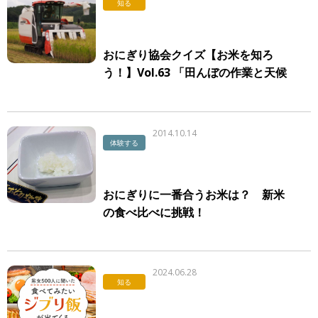
知る
おにぎり協会クイズ【お米を知ろ
う！】Vol.63 「田んぼの作業と天候
について」
2014.10.14
体験する
おにぎりに一番合うお米は？ 新米
の食べ比べに挑戦！
2024.06.28
知る