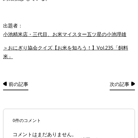
出題者：
小池精米店・三代目、お米マイスター五ツ星の小池理雄
＞おにぎり協会クイズ【お米を知ろう！】Vol.235「飼料
米」
前の記事
次の記事
0件のコメント
コメントはまだありません。