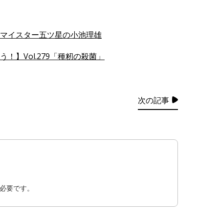
マイスター五ツ星の小池理雄
！】Vol.279「種籾の殺菌」
次の記事
必要です。