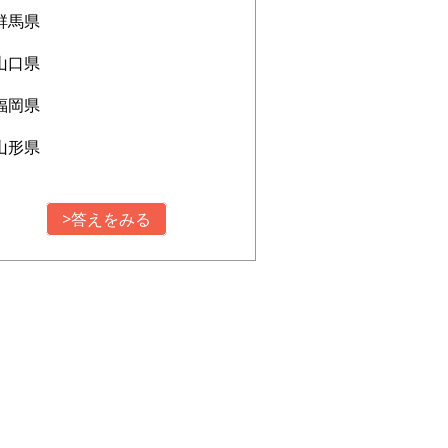
群馬県
山口県
福岡県
山形県
>答えをみる