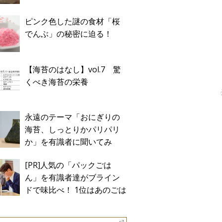
ピンク色した謎の食材「桜
でんぶ」の秘密に迫る！
【海苔のはなし】vol.7 驚
くべき海苔の栄養
永遠のテーマ「おにぎりの
海苔、しっとりかパリパリ
か」を有識者に聞いてみ
た！
[PR]人気の「パックごは
ん」を有識者達がブライン
ドで味比べ！ 1位はあのごは
ん。Sponsored by テーブル
マーク