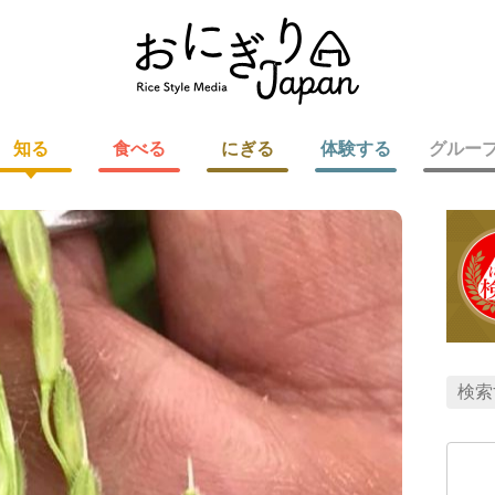
知る
食べる
にぎる
体験する
グルー