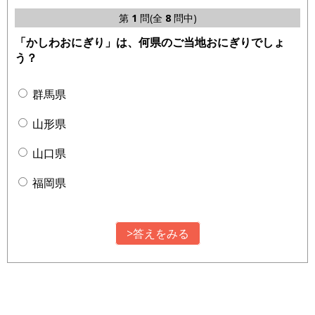
第
1
問(全
8
問中)
「かしわおにぎり」は、何県のご当地おにぎりでしょ
う？
群馬県
山形県
山口県
福岡県
>答えをみる