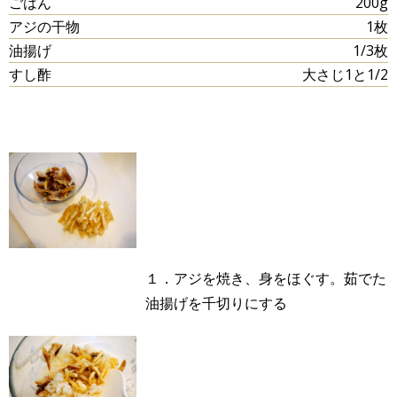
ごはん
200g
アジの干物
1枚
油揚げ
1/3枚
すし酢
大さじ1と1/2
１．アジを焼き、身をほぐす。茹でた
油揚げを千切りにする