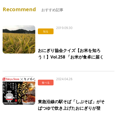
Recommend
おすすめ記事
2019.09.30
知る
おにぎり協会クイズ【お米を知ろ
う！】Vol.258 「お米が食卓に届く
まで」
2024.04.28
食べる
東急沿線の駅そば「しぶそば」がそ
ばつゆで炊き上げたおにぎりが登
場 販売開始は5月7日