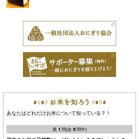
あなたはどれだけお米について知っている？！
第
1
問(全
8
問中)