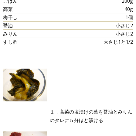
ごはん
200g
高菜
40g
梅干し
1個
醤油
小さじ2
みりん
小さじ2
すし酢
大さじ1と1/2
１．高菜の塩漬けの葉を醤油とみりん
のタレに５分ほど漬ける