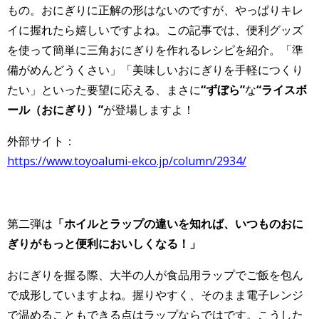
もの。おにぎりに正解の形はないのですが、やっぱりキレ
イに握れたら嬉しいですよね。この記事では、便利グッズ
を使って簡単に三角おにぎりを作れるレシピを紹介。「準
備がめんどうくさい」「美味しいおにぎりを手軽につくり
たい」といった要望に応える、まさに
“ずぼら”
な
“ライスボ
ール（おにぎり）”
が登場しますよ！
外部サイト：
https://www.toyoalumi-ekco.jp/column/2934/
第二弾は
「ホイルとラップの違いを知れば、いつものおに
ぎりがもっと便利においしくなる！」
おにぎりを握る際、大半の人が食品用ラップでご飯を包ん
で成形していますよね。握りやすく、そのまま電子レンジ
で温めることもできる点はラップならではです。こうした