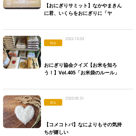
【おにぎりサミット】なかやまきん
に君、いくらをおにぎりに「ヤ
ー！！」餅田コシヒカリは3年連続
でスペシャルイベントに登場
2022.10.03
知る
おにぎり協会クイズ【お米を知ろ
う！】Vol.405「お米袋のルール」
2020.05.31
知る
【コメコトバ】なによりもその気持
ちが嬉しい