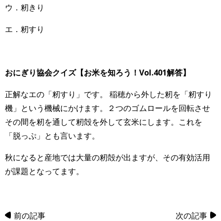
ウ．籾きり
エ．籾すり
おにぎり協会クイズ【お米を知ろう！Vol.401
解答】
正解なエの「籾すり」です。 稲穂から外した籾を「籾すり
機」という機械にかけます。２つのゴムロールを回転させ
その間を籾を通して籾殻を外して玄米にします。これを
「脱っぷ」とも言います。
秋になると産地では大量の籾殻が出ますが、その有効活用
が課題となってます。
前の記事
次の記事