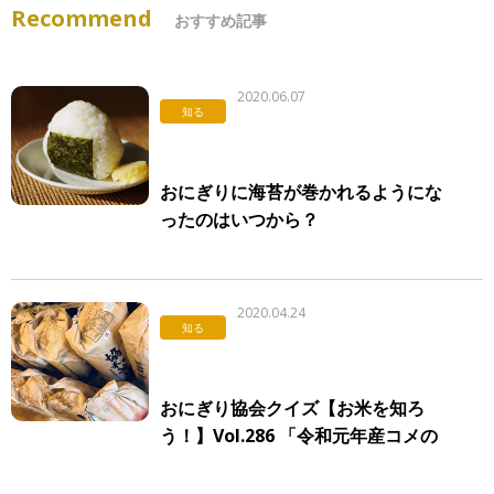
Recommend
おすすめ記事
2020.06.07
知る
おにぎりに海苔が巻かれるようにな
ったのはいつから？
2020.04.24
知る
おにぎり協会クイズ【お米を知ろ
う！】Vol.286 「令和元年産コメの
作付面積」