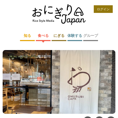
ログイン
知る
食べる
にぎる
体験する
グループ