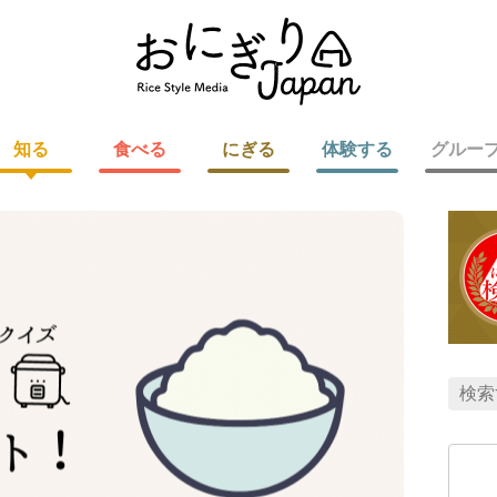
知る
食べる
にぎる
体験する
グルー