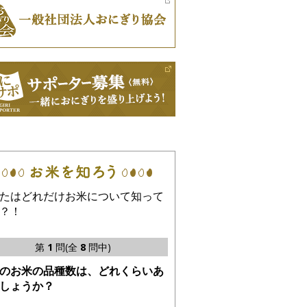
たはどれだけお米について知って
？！
第
1
問(全
8
問中)
のお米の品種数は、どれくらいあ
しょうか？