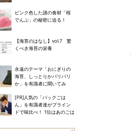
ピンク色した謎の食材「桜
でんぶ」の秘密に迫る！
【海苔のはなし】vol.7 驚
くべき海苔の栄養
永遠のテーマ「おにぎりの
海苔、しっとりかパリパリ
か」を有識者に聞いてみ
た！
[PR]人気の「パックごは
ん」を有識者達がブライン
ドで味比べ！ 1位はあのごは
ん。Sponsored by テーブル
マーク