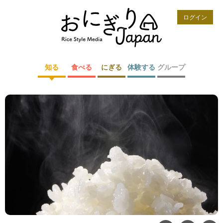
ログイン
知る
食べる
にぎる
体験する
グループ