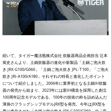
続いて、タイガー魔法瓶株式会社 炊飯器商品企画担当 辻本
篤史さんより、土鍋炊飯器の進化や新製品「土鍋ご泡火炊
き JRX-G100/G060」「土鍋ご泡火炊き JPL-T100」「ご泡火
炊き JRI-A100/A180」それぞれの特長と進化したポイント
について紹介しました。2006年に業界初となる土鍋IH炊飯
器の発売から始まり、2023年には新IH構造を採用した創立
100周年記念モデルである、100年の技術の粋を詰め込んだ
渾身のフラッグシップモデルJRX型を発売。今年はJRX型を
更に進化させた「土鍋ご泡火炊き JRX-G100/G060」で「底