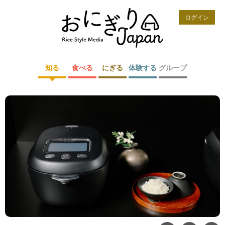
ログイン
知る
食べる
にぎる
体験する
グループ