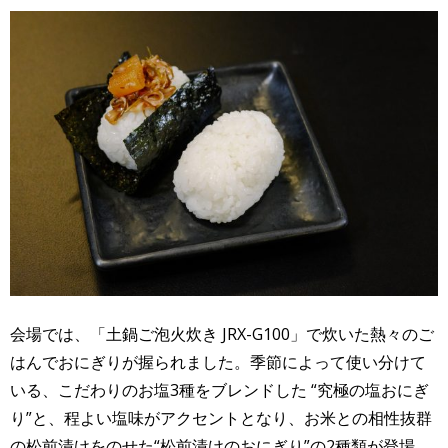
会場では、「土鍋ご泡火炊き JRX-G100」で炊いた熱々のご
はんでおにぎりが握られました。季節によって使い分けて
いる、こだわりのお塩3種をブレンドした “究極の塩おにぎ
り”と、程よい塩味がアクセントとなり、お米との相性抜群
の松前漬けをのせた“松前漬けのおにぎり”の2種類が登場。