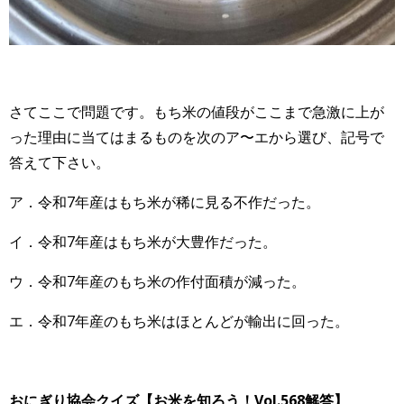
さてここで問題です。もち米の値段がここまで急激に上が
った理由に当てはまるものを次のア〜エから選び、記号で
答えて下さい。
ア．令和7年産はもち米が稀に見る不作だった。
イ．令和7年産はもち米が大豊作だった。
ウ．令和7年産のもち米の作付面積が減った。
エ．令和7年産のもち米はほとんどが輸出に回った。
おにぎり協会クイズ【お米を知ろう！Vol.568
解答】