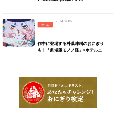
2024.07.06
食べる
作中に登場する朴葉味噌のおにぎり
も！「劇場版モノノ怪」×ホテルニ
ューオータニ幕張 16日間限定のこ
だわりコラボ登場