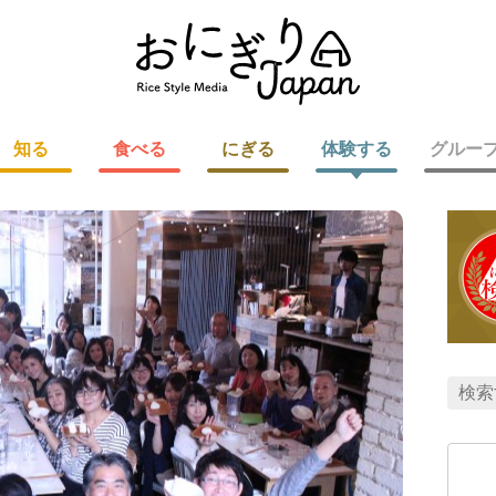
知る
食べる
にぎる
体験する
グルー