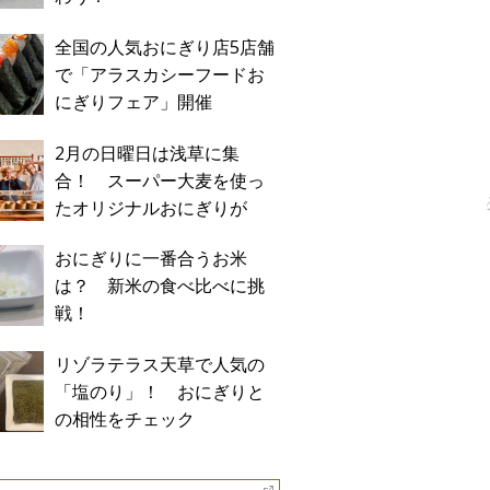
全国の人気おにぎり店5店舗
で「アラスカシーフードお
にぎりフェア」開催
2月の日曜日は浅草に集
合！ スーパー大麦を使っ
たオリジナルおにぎりが
「おにぎり浅草宿六」に期
おにぎりに一番合うお米
間限定で登場！
は？ 新米の食べ比べに挑
戦！
リゾラテラス天草で人気の
「塩のり」！ おにぎりと
の相性をチェック