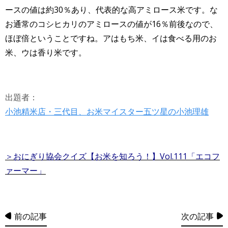
ースの値は約30％あり、代表的な高アミロース米です。な
お通常のコシヒカリのアミロースの値が16％前後なので、
ほぼ倍ということですね。アはもち米、イは食べる用のお
米、ウは香り米です。
出題者：
小池精米店・三代目、お米マイスター五ツ星の小池理雄
＞おにぎり協会クイズ【お米を知ろう！】Vol.111
「エコフ
ァーマー」
前の記事
次の記事