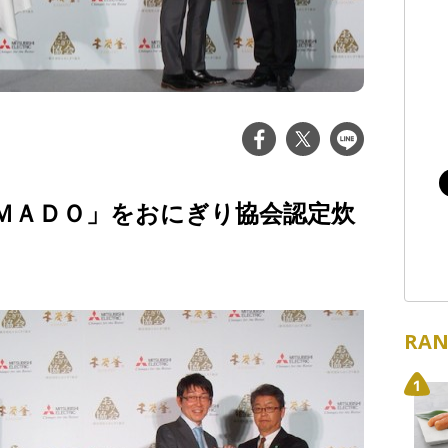
ＡＭＡＤＯ」をおにぎり協会認定炊
RAN