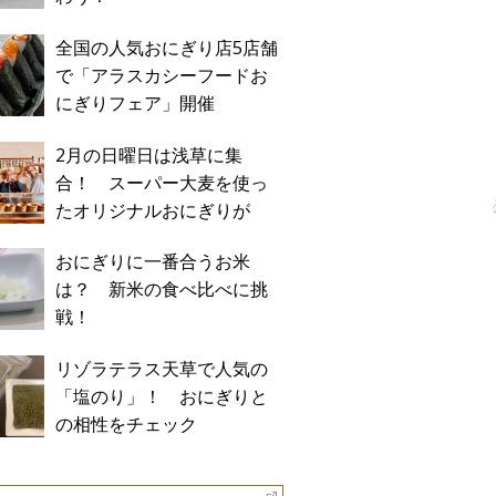
全国の人気おにぎり店5店舗
で「アラスカシーフードお
にぎりフェア」開催
2月の日曜日は浅草に集
合！ スーパー大麦を使っ
たオリジナルおにぎりが
「おにぎり浅草宿六」に期
おにぎりに一番合うお米
間限定で登場！
は？ 新米の食べ比べに挑
戦！
リゾラテラス天草で人気の
「塩のり」！ おにぎりと
の相性をチェック