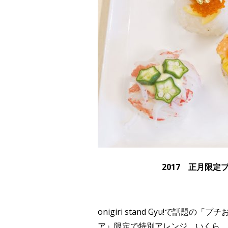
2017 正月限定
onigiri stand Gyu!で話題
ア』限定で特別アレンジ。いくら、