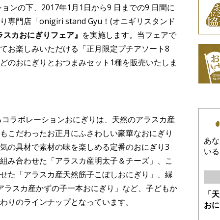
ンの下、2017年1月1日から9 日までの9 日間に
「onigiri stand Gyu！(オニギリスタンド
 アラスカおにぎりフェア』
を実施します。当フェアで
てお楽しみいただける「正月限定プチアソート8
どのおにぎりとおつまみセット1種を販売いたしま
するコラボレーションおにぎりは、天然のアラスカ産
もこだわったお正月にふさわしい豪華なおにぎり
あな
気の具材で素材の味を楽しめる定番のおにぎり3
いる
組み合わせた「アラスカ産明太子＆チーズ」、こ
せた「アラスカ産天然筋子こぼしおにぎり」、縁
アラスカ産かずの子一本おにぎり」など、子どもか
「天
わりのラインナップとなっています。
おに