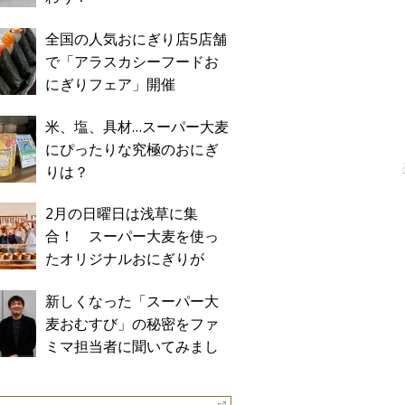
全国の人気おにぎり店5店舗
で「アラスカシーフードお
にぎりフェア」開催
米、塩、具材…スーパー大麦
にぴったりな究極のおにぎ
りは？
2月の日曜日は浅草に集
合！ スーパー大麦を使っ
たオリジナルおにぎりが
「おにぎり浅草宿六」に期
新しくなった「スーパー大
間限定で登場！
麦おむすび」の秘密をファ
ミマ担当者に聞いてみまし
た！