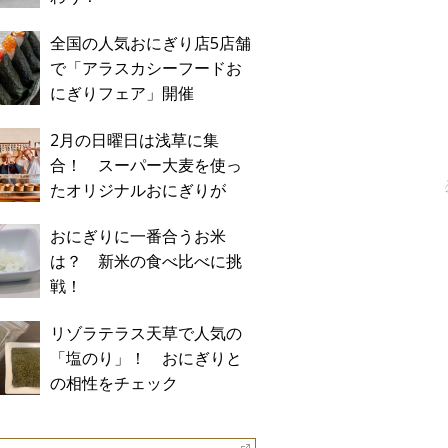
全国の人気おにぎり店5店舗
で「アラスカシーフードお
にぎりフェア」開催
2月の日曜日は浅草に集
合！ スーパー大麦を使っ
たオリジナルおにぎりが
「おにぎり浅草宿六」に期
おにぎりに一番合うお米
間限定で登場！
は？ 新米の食べ比べに挑
戦！
リゾラテラス天草で人気の
「塩のり」！ おにぎりと
の相性をチェック