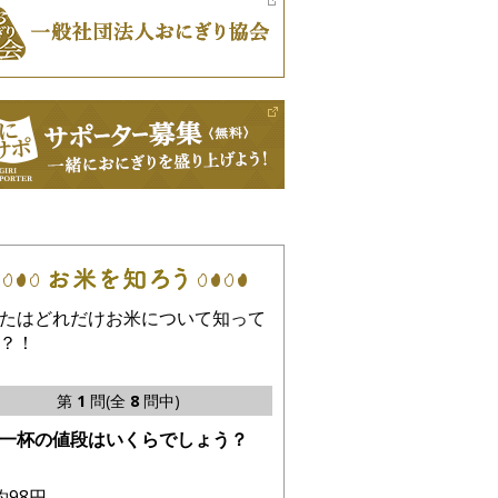
たはどれだけお米について知って
？！
第
1
問(全
8
問中)
一杯の値段はいくらでしょう？
約98円