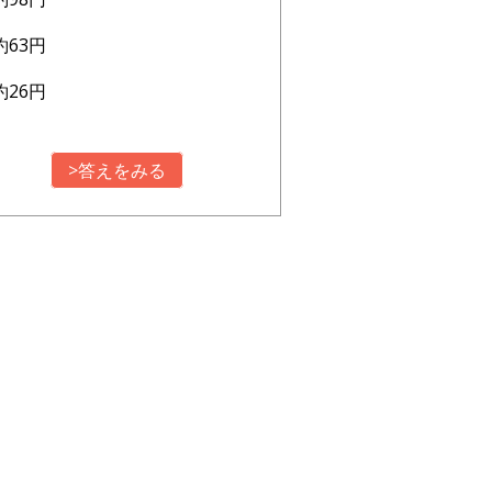
約63円
約26円
>答えをみる