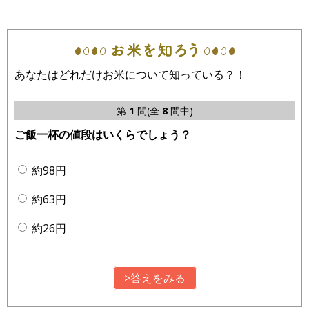
あなたはどれだけお米について知っている？！
第
1
問(全
8
問中)
ご飯一杯の値段はいくらでしょう？
約98円
約63円
約26円
>答えをみる