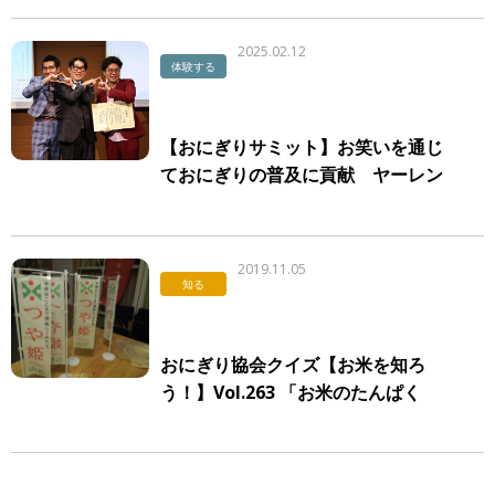
2025.02.12
体験する
【おにぎりサミット】お笑いを通じ
ておにぎりの普及に貢献 ヤーレン
ズへ感謝状授与
2019.11.05
知る
おにぎり協会クイズ【お米を知ろ
う！】Vol.263 「お米のたんぱく
質」