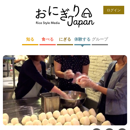
ログイン
知る
食べる
にぎる
体験する
グループ