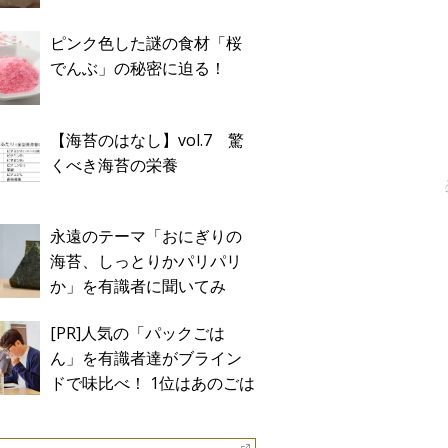
ピンク色した謎の食材「桜
でんぶ」の秘密に迫る！
【海苔のはなし】vol.7 驚
くべき海苔の栄養
永遠のテーマ「おにぎりの
海苔、しっとりかパリパリ
か」を有識者に聞いてみ
た！
[PR]人気の「パックごは
ん」を有識者達がブライン
ドで味比べ！ 1位はあのごは
ん。Sponsored by テーブル
マーク