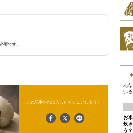
必要です。
あな
いる
この記事を気に入ったらシェアしよう！
お米
炊き
う？