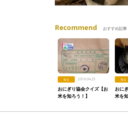
Recommend
おすすめ記事
2016.04.25
知る
知る
おにぎり協会クイズ【お
おに
米を知ろう！】
米を知
Vol.95「玄米袋の表記」
「ご