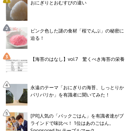
おにぎりとおむすびの違い
ピンク色した謎の食材「桜でんぶ」の秘密に
迫る！
【海苔のはなし】vol.7 驚くべき海苔の栄養
永遠のテーマ「おにぎりの海苔、しっとりか
パリパリか」を有識者に聞いてみた！
[PR]人気の「パックごはん」を有識者達がブ
ラインドで味比べ！ 1位はあのごはん。
Sponsored by テーブルマーク