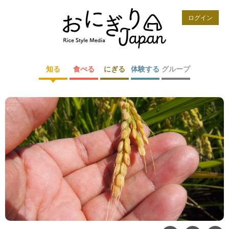
ログイン
知る
食べる
にぎる
体験する
グループ