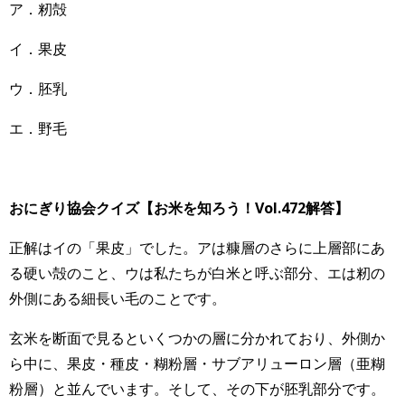
ア．籾殻
イ．果皮
ウ．胚乳
エ．野毛
おにぎり協会クイズ【お米を知ろう！Vol.472
解答】
正解はイの「果皮」でした。アは糠層のさらに上層部にあ
る硬い殻のこと、ウは私たちが白米と呼ぶ部分、エは籾の
外側にある細長い毛のことです。
玄米を断面で見るといくつかの層に分かれており、外側か
ら中に、果皮・種皮・糊粉層・サブアリューロン層（亜糊
粉層）と並んでいます。そして、その下が胚乳部分です。