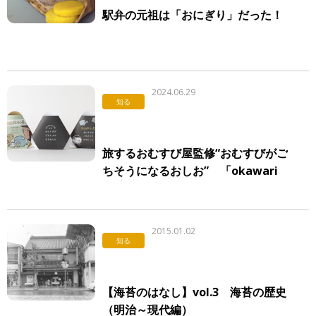
駅弁の元祖は「おにぎり」だった！
2024.06.29
知る
旅するおむすび屋監修“おむすびがご
ちそうになるおしお” 「okawari
TOKYO」より販売！
2015.01.02
知る
【海苔のはなし】vol.3 海苔の歴史
（明治～現代編）