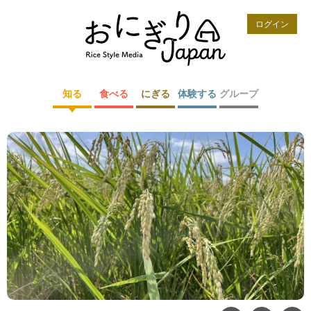
ログイン
知る
食べる
にぎる
体験する
グループ