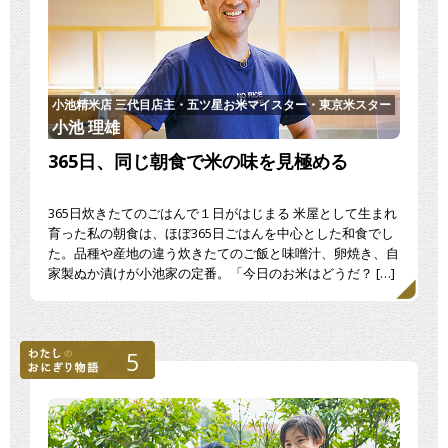
小池精米店 三代目店主・五ツ星お米マイスター・東京米スター
小池 理雄
365日、同じ朝食で米の味を見極める
365日炊きたてのごはんで１日がはじまる 米屋として生まれ
育った私の朝食は、ほぼ365日ごはんを中心とした和食でし
た。品種や産地の違う炊きたてのご飯と味噌汁、卵焼き、自
家製ぬか漬けが小池家の定番。「今日のお米はどうだ？ […]
5