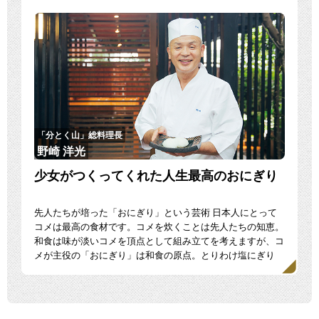
「分とく山」総料理長
野崎 洋光
少女がつくってくれた人生最高のおにぎり
先人たちが培った「おにぎり」という芸術 日本人にとって
コメは最高の食材です。コメを炊くことは先人たちの知恵。
和食は味が淡いコメを頂点として組み立てを考えますが、コ
メが主役の「おにぎり」は和食の原点。とりわけ塩にぎり
は、コ […]