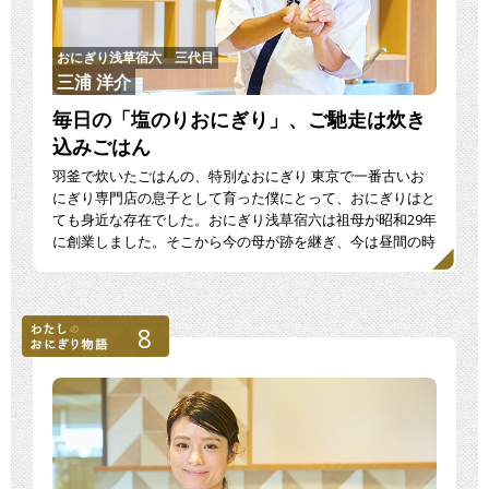
おにぎり浅草宿六 三代目
三浦 洋介
毎日の「塩のりおにぎり」、ご馳走は炊き
込みごはん
羽釜で炊いたごはんの、特別なおにぎり 東京で一番古いお
にぎり専門店の息子として育った僕にとって、おにぎりはと
ても身近な存在でした。おにぎり浅草宿六は祖母が昭和29年
に創業しました。そこから今の母が跡を継ぎ、今は昼間の時
間 […]
8