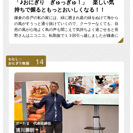
「♪おにぎり ぎゅっぎゅ！」 楽しい気
持ちで握るともっとおいしくなる！！
鎌倉の谷戸の私の家には、緑に囲まれ庭の緑をぬけて海から
の風がすうっと通り抜けていくので、クーラーなくても、自
然の風が心地よく鳥の声も聞こえて気持ちよく過ごせると長
野さんはニコニコ。転勤族で１３回引っ越しましたが鎌倉に
住み […]
14
ポーたま 代表取締役
清川勝朗