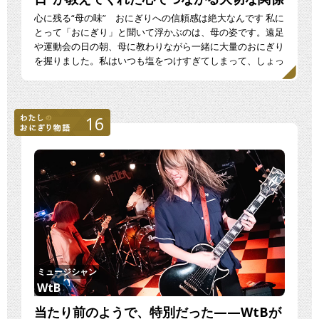
心に残る“母の味” おにぎりへの信頼感は絶大なんです 私に
とって「おにぎり」と聞いて浮かぶのは、母の姿です。遠足
や運動会の日の朝、母に教わりながら一緒に大量のおにぎり
を握りました。私はいつも塩をつけすぎてしまって、しょっ
[…]
16
ミュージシャン
WtB
当たり前のようで、特別だった——WtBが