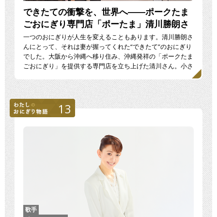
できたての衝撃を、世界へ――ポークたま
ごおにぎり専門店「ポーたま」清川勝朗さ
んの挑戦
一つのおにぎりが人生を変えることもあります。清川勝朗さ
んにとって、それは妻が握ってくれた“できたて”のおにぎり
でした。大阪から沖縄へ移り住み、沖縄発祥の「ポークたま
ごおにぎり」を提供する専門店を立ち上げた清川さん。小さ
な […]
13
歌手