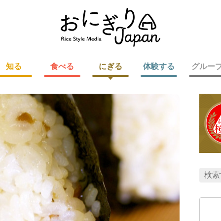
知る
食べる
にぎる
体験する
グルー