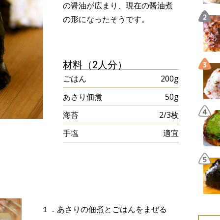
の醤油が広まり、現在の醤油煮
の形になったそうです。
材料（2人分）
ごはん
200g
あさり佃煮
50g
海苔
2/3枚
手塩
適宜
１．あさりの佃煮とごはんをまぜる