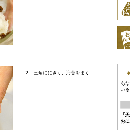
２．三角ににぎり、海苔をまく
あな
いる
「天
おに