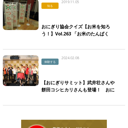
2019.11.05
知る
おにぎり協会クイズ【お米を知ろ
う！】Vol.263 「お米のたんぱく
質」
2024.02.08
体験する
【おにぎりサミット】武井壮さんや
餅田コシヒカリさんも登場！ おに
ぎりを愛するオニギリスが集結した
スペシャルイベント