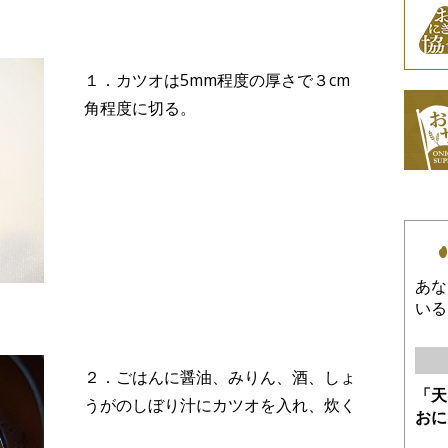
１．カツオは5mm程度の厚さで３cm
角程度に切る。
あな
いる
２．ごはんに醤油、みりん、酒、しょ
「天
うがのしぼり汁にカツオを入れ、炊く
おに