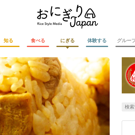
知る
食べる
にぎる
体験する
グルー