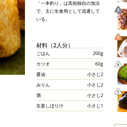
「一本釣り」は高知独自の漁法
で、主に生食用として流通して
いる。
材料（2人分）
ごはん
200g
カツオ
60g
醤油
小さじ2
みりん
小さじ2
酒
小さじ2
生姜しぼり汁
小さじ1