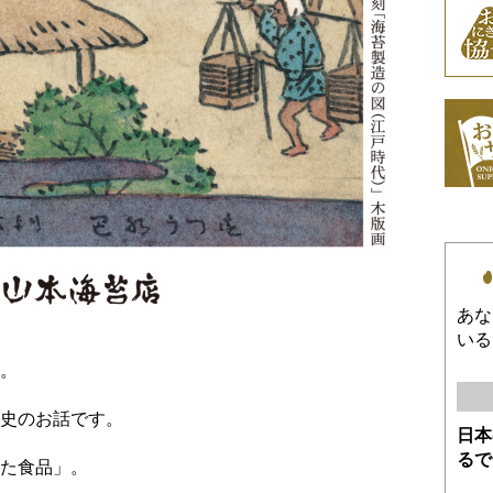
あな
いる
。
史のお話です。
日本
るで
た食品」。