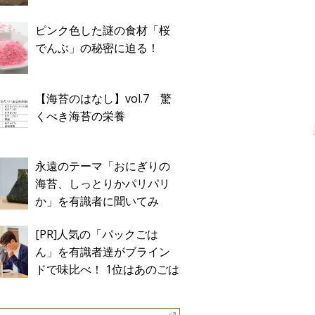
ピンク色した謎の食材「桜
でんぶ」の秘密に迫る！
【海苔のはなし】vol.7 驚
くべき海苔の栄養
永遠のテーマ「おにぎりの
海苔、しっとりかパリパリ
か」を有識者に聞いてみ
た！
[PR]人気の「パックごは
ん」を有識者達がブライン
ドで味比べ！ 1位はあのごは
ん。Sponsored by テーブル
マーク