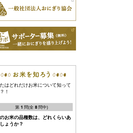
たはどれだけお米について知って
？！
第
1
問(全
8
問中)
のお米の品種数は、どれくらいあ
しょうか？