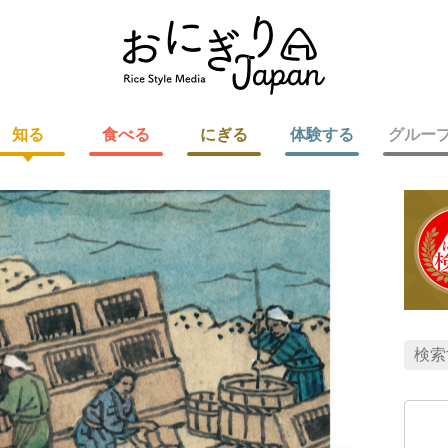
知る
食べる
にぎる
体験する
グルー