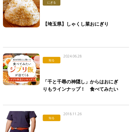
にぎる
【埼玉県】しゃくし菜おにぎり
2024.06.28
知る
「千と千尋の神隠し」からはおにぎ
りもラインナップ！ 食べてみたい
ジブリ飯が出てくるジブリ作品ラン
キング
2018.11.26
知る