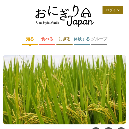
ログイン
知る
食べる
にぎる
体験する
グループ