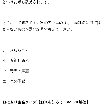
というお米も散見されます。
さてここで問題です。次のア～エのうち、品種名に当ては
まらないものを選び記号で答えて下さい。
ア．きらら397
イ．五郎兵衛米
ウ．青天の霹靂
エ．恋の予感
おにぎり協会クイズ【お米を知ろう！Vol.70 解答】