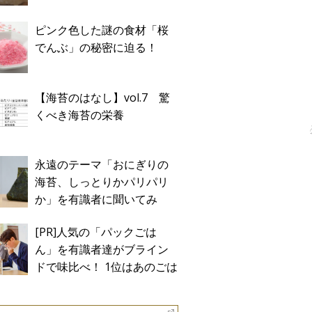
ピンク色した謎の食材「桜
でんぶ」の秘密に迫る！
【海苔のはなし】vol.7 驚
くべき海苔の栄養
永遠のテーマ「おにぎりの
海苔、しっとりかパリパリ
か」を有識者に聞いてみ
た！
[PR]人気の「パックごは
ん」を有識者達がブライン
ドで味比べ！ 1位はあのごは
ん。Sponsored by テーブル
マーク