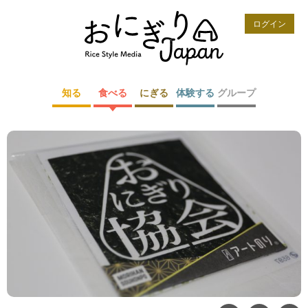
ログイン
知る
食べる
にぎる
体験する
グループ