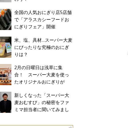
全国の人気おにぎり店5店舗
で「アラスカシーフードお
にぎりフェア」開催
米、塩、具材…スーパー大麦
にぴったりな究極のおにぎ
りは？
2月の日曜日は浅草に集
合！ スーパー大麦を使っ
たオリジナルおにぎりが
「おにぎり浅草宿六」に期
新しくなった「スーパー大
間限定で登場！
麦おむすび」の秘密をファ
ミマ担当者に聞いてみまし
た！