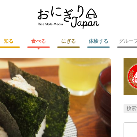
知る
食べる
にぎる
体験する
グルー