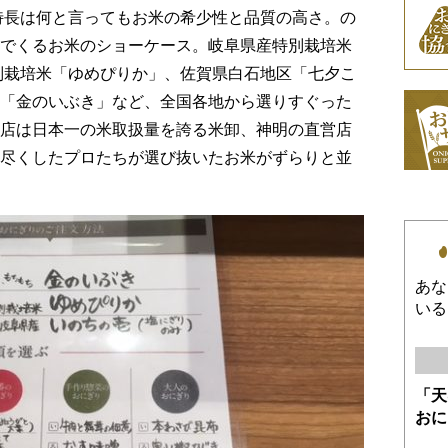
特長は何と言ってもお米の希少性と品質の高さ。の
でくるお米のショーケース。岐阜県産特別栽培米
別栽培米「ゆめぴりか」、佐賀県白石地区「七夕こ
「金のいぶき」など、全国各地から選りすぐった
店は日本一の米取扱量を誇る米卸、神明の直営店
尽くしたプロたちが選び抜いたお米がずらりと並
あな
いる
「天
おに