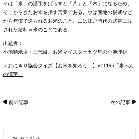
イは「米」の漢字をばらすと「八」と「木」になるため、
そこからきたお米を指す言葉である。ウは産地の親戚など
から無償で送られるお米のこと、エは江戸時代の武将に渡
された給料＝米のことである。
出題者：
小池精米店・三代目、お米マイスター五ツ星の小池理雄
＞おにぎり協会クイズ【お米を知ろう！】Vol.196「米へん
の漢字」
前の記事
次の記事
0件のコメント