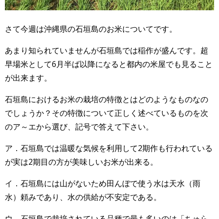
さて今週は沖縄県の石垣島のお米についてです。
あまり知られていませんが石垣島では稲作が盛んです。超
早場米として6月半ば以降になると都内の米屋でも見ること
が出来ます。
石垣島におけるお米の栽培の特徴とはどのようなものなの
でしょうか？その特徴について正しく述べているものを次
のア～エから選び、記号で答えて下さい。
ア．石垣島では温暖な気候を利用して2期作も行われている
が実は2期目の方が美味しいお米が出来る。
イ．石垣島には山がないため田んぼで使う水は天水（雨
水）頼みであり、水の供給が不安定である。
ウ．石垣島で栽培されている品種で最も多いのは「ちゅら