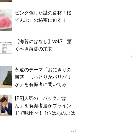
ピンク色した謎の食材「桜
でんぶ」の秘密に迫る！
【海苔のはなし】vol.7 驚
くべき海苔の栄養
永遠のテーマ「おにぎりの
海苔、しっとりかパリパリ
か」を有識者に聞いてみ
た！
[PR]人気の「パックごは
ん」を有識者達がブライン
ドで味比べ！ 1位はあのごは
ん。Sponsored by テーブル
マーク