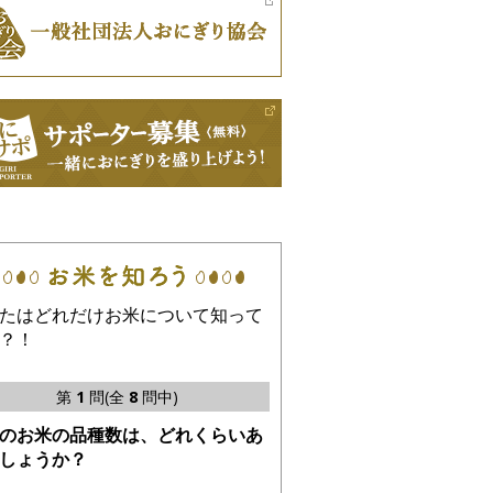
たはどれだけお米について知って
？！
第
1
問(全
8
問中)
のお米の品種数は、どれくらいあ
しょうか？