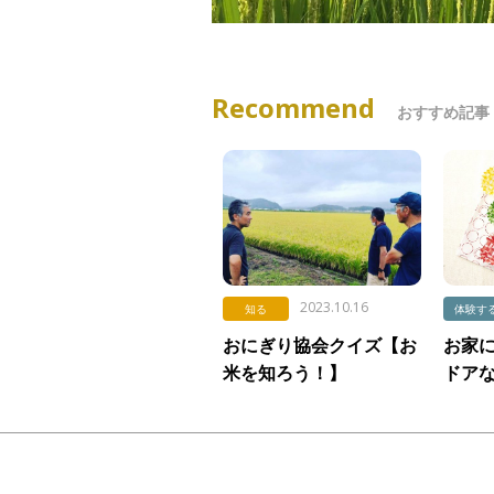
Recommend
おすすめ記事
2023.10.16
知る
体験す
おにぎり協会クイズ【お
お家
米を知ろう！】
ドア
Vol.458「暑さが与える
お米への影響」