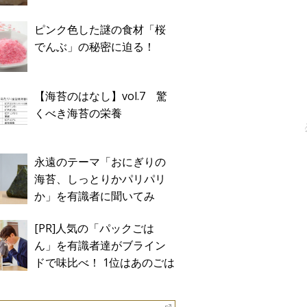
ピンク色した謎の食材「桜
でんぶ」の秘密に迫る！
【海苔のはなし】vol.7 驚
くべき海苔の栄養
永遠のテーマ「おにぎりの
海苔、しっとりかパリパリ
か」を有識者に聞いてみ
た！
[PR]人気の「パックごは
ん」を有識者達がブライン
ドで味比べ！ 1位はあのごは
ん。Sponsored by テーブル
マーク