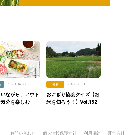
2020.04.09
2017.07.10
る
知る
にいながら、アウト
おにぎり協会クイズ【お
な気分を楽しむ
米を知ろう！】Vol.152
「自然の力を活用する栽
培方法」
お問い合わせ
個人情報保護方針
利用規約
運営会社