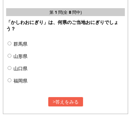
第
1
問(全
8
問中)
「かしわおにぎり」は、何県のご当地おにぎりでしょ
う？
群馬県
山形県
山口県
福岡県
>答えをみる