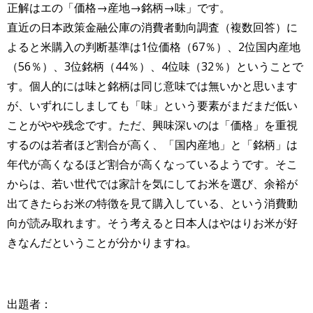
正解はエの「価格→産地→銘柄→味」です。
直近の日本政策金融公庫の消費者動向調査（複数回答）に
よると米購入の判断基準は1位価格（67％）、2位国内産地
（56％）、3位銘柄（44％）、4位味（32％）ということで
す。個人的には味と銘柄は同じ意味では無いかと思います
が、いずれにしましても「味」という要素がまだまだ低い
ことがやや残念です。ただ、興味深いのは「価格」を重視
するのは若者ほど割合が高く、「国内産地」と「銘柄」は
年代が高くなるほど割合が高くなっているようです。そこ
からは、若い世代では家計を気にしてお米を選び、余裕が
出てきたらお米の特徴を見て購入している、という消費動
向が読み取れます。そう考えると日本人はやはりお米が好
きなんだということが分かりますね。
出題者：