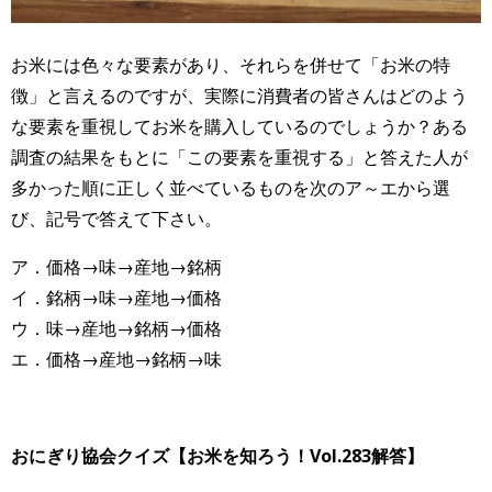
お米には色々な要素があり、それらを併せて「お米の特
徴」と言えるのですが、実際に消費者の皆さんはどのよう
な要素を重視してお米を購入しているのでしょうか？ある
調査の結果をもとに「この要素を重視する」と答えた人が
多かった順に正しく並べているものを次のア～エから選
び、記号で答えて下さい。
ア．価格→味→産地→銘柄
イ．銘柄→味→産地→価格
ウ．味→産地→銘柄→価格
エ．価格→産地→銘柄→味
おにぎり協会クイズ【お米を知ろう！Vol.283解答】