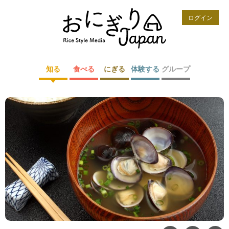
ログイン
知る
食べる
にぎる
体験する
グループ