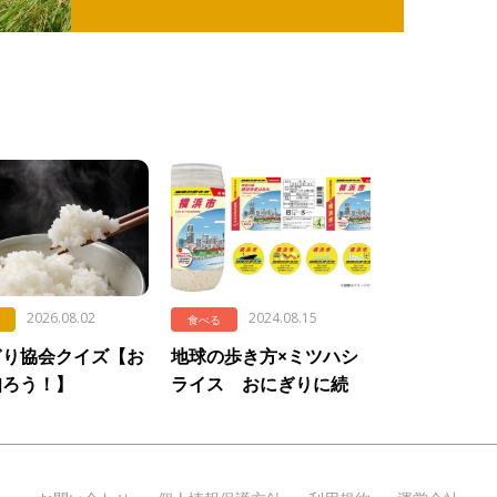
2026.08.02
2024.08.15
食べる
ぎり協会クイズ【お
地球の歩き方×ミツハシ
知ろう！】
ライス おにぎりに続
.594「暑い時期の炊
き、異色のコラボ！ 横
浜のお米「横浜市産はる
み」ボトル米を8月より
販売開始