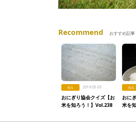
Recommend
おすすめ記事
2019.05.03
知る
知る
おにぎり協会クイズ【お
おに
米を知ろう！】Vol.238
米を
「直播（ちょくは）」
Vol
飯」