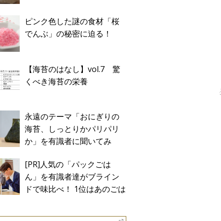
ピンク色した謎の食材「桜
でんぶ」の秘密に迫る！
【海苔のはなし】vol.7 驚
くべき海苔の栄養
永遠のテーマ「おにぎりの
海苔、しっとりかパリパリ
か」を有識者に聞いてみ
た！
[PR]人気の「パックごは
ん」を有識者達がブライン
ドで味比べ！ 1位はあのごは
ん。Sponsored by テーブル
マーク