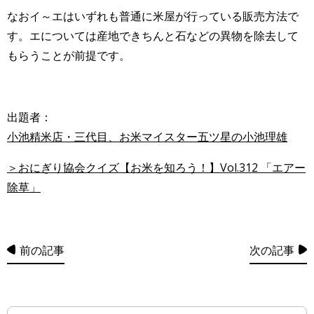
なおイ～エはいずれも普通に米屋が行っている販売方法で
す。エについては産地できちんと石などの異物を除去して
もらうことが前提です。
出題者：
小池精米店・三代目、お米マイスター五ツ星の小池理雄
＞おにぎり協会クイズ【お米を知ろう！】Vol.312 「エアー
除草」
前の記事
次の記事