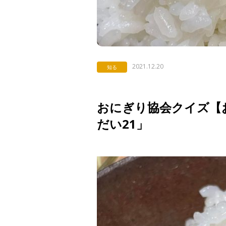
2021.12.20
知る
おにぎり協会クイズ【お
だい21」