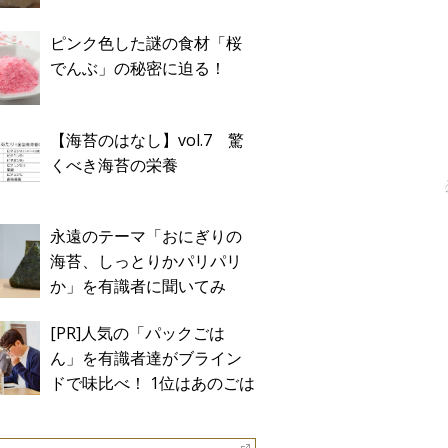
ピンク色した謎の食材「桜
でんぶ」の秘密に迫る！
【海苔のはなし】vol.7 驚
くべき海苔の栄養
永遠のテーマ「おにぎりの
海苔、しっとりかパリパリ
か」を有識者に聞いてみ
た！
[PR]人気の「パックごは
ん」を有識者達がブライン
ドで味比べ！ 1位はあのごは
ん。Sponsored by テーブル
マーク