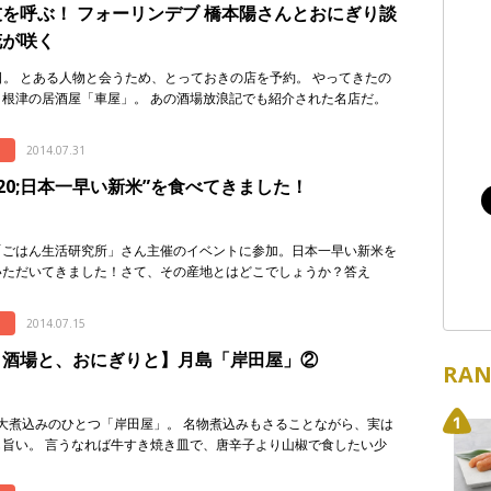
を呼ぶ！ フォーリンデブ 橋本陽さんとおにぎり談
花が咲く
日。 とある人物と会うため、とっておきの店を予約。 やってきたの
・根津の居酒屋「車屋」。 あの酒場放浪記でも紹介された名店だ。
その人物がこちら・・・ まぶし […]
2014.07.31
220;日本一早い新米”を食べてきました！
「ごはん生活研究所」さん主催のイベントに参加。日本一早い新米を
いただいてきました！さて、その産地とはどこでしょうか？答え
、「石垣島」です！ひょっとすると、沖縄でお米？？という方もいる
ません。実は […]
2014.07.15
と酒場と、おにぎりと】月島「岸田屋」②
RAN
大煮込みのひとつ「岸田屋」。 名物煮込みもさることながら、実は
も旨い。 言うなれば牛すき焼き皿で、唐辛子より山椒で食したい少
味。 そして こちらが、名物「煮込 […]