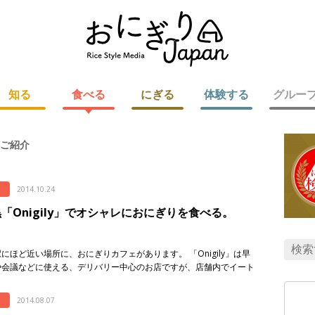
知る
食べる
にぎる
体験する
グルー
ご紹介
2014.10.24
「Onigily」でオシャレにおにぎりを食べる。
にほど近い場所に、おにぎりカフェがあります。 「Onigily」は早
や会議などに使える、デリバリー中心のお店ですが、店舗内でイート
テイクアウトもやってます。 おにぎり協会としては、ぜひ偵察に行
[…]
2014.08.07