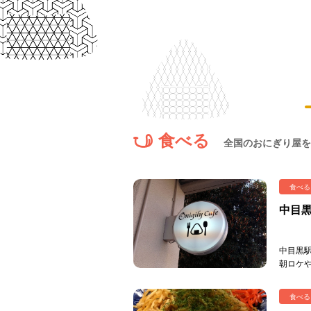
食べる
全国のおにぎり屋を
食べる
中目黒
中目黒駅
朝ロケ
インや
かねばな 
食べる