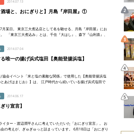
2014.07.13
と酒場と、おにぎりと】月島『岸田屋』①
年7月某日。 東京三大煮込店として名を馳せる、月島『岸田屋』にお
た。 「東京三大煮込み」とは、千住『大はし』、森下『山利喜』、
こ『岸田屋』の煮込みのことを指す。 東京下町 […]
る
2014.07.04
する唯一の揚げ浜式塩田【奥能登揚浜塩】
り協会イベント「米と塩の素敵な関係」で使用した【奥能登揚浜塩
のとあげはまじお）】は、 江戸時代から続いている揚げ浜式塩田で
れる塩。石川県珠洲市にあるこの塩田は、揚げ浜式でつくる 国内に
る
2014.06.17
にぎり宣言】
ライター・渡辺潤平さんに考えていただいた「おにぎり宣言」。 お
会の考えが、ぎゅぎゅっと詰まっています。 6月18日は「おにぎり