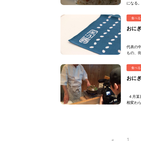
になる。
「大根
野 […]
食べる
おに
代表の
もの、
ーバス
ですが、
食べる
おに
４月某
相変わ
あの「分
«
1