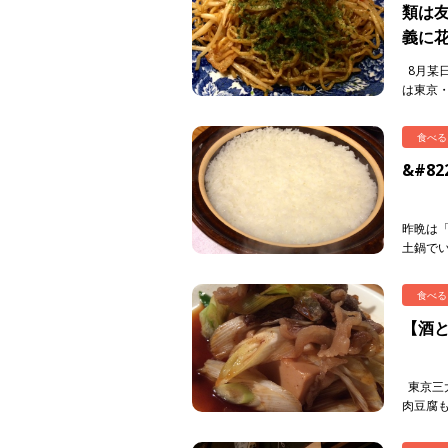
類は友
義に
8月某
は東京
そして、
食べる
&#8
昨晩は
土鍋で
は、、
かもしれ
食べる
【酒
東京三
肉豆腐
し上品な