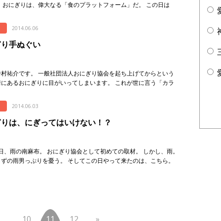
 おにぎりは、偉大なる「食のプラットフォーム」だ。 この日は
の漬物」「ショウガの漬物」を刻んだものに、 信州ではおなじみ、
2014.06.06
ぎり手ぬぐい
中村祐介です。 一般社団法人おにぎり協会を起ち上げてからという
街にあるおにぎりに目がいってしまいます。 これが世に言う「カラ
効果」ですね。 そんなわけで、様々な「おにぎり」を目にするわけ
今回はお […]
2014.06.03
ぎりは、にぎってはいけない！？
日、雨の南麻布。 おにぎり協会として初めての取材。 しかし、雨。
らずの雨男っぷりを憂う。 そしてこの日やって来たのは、こちら。
とく山」さんです！ 野崎洋光 […]
…
10
11
12
»