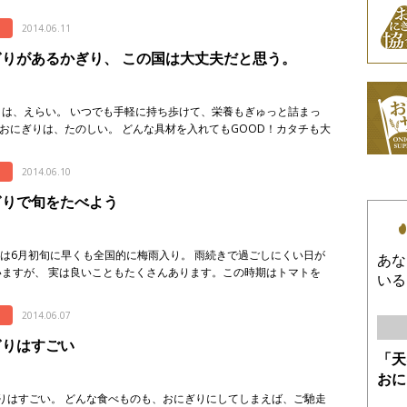
 是非、素朴なおにぎりとともに、味わってみてください。 & […]
2014.06.11
ぎりがあるかぎり、 この国は大丈夫だと思う。
りは、えらい。 いつでも手軽に持ち歩けて、栄養もぎゅっと詰まっ
おにぎりは、たのしい。 どんな具材を入れてもGOOD！カタチも大
、にぎる人次第。 おにぎりは、かしこい。 すぐに食べれて、消化は
2014.06.10
ぎりで旬をたべよう
年は6月初旬に早くも全国的に梅雨入り。 雨続きで過ごしにくい日が
あな
いますが、 実は良いこともたくさんあります。この時期はトマトを
いる
夏の野菜類が豊富。 そして、アジの初カツオなど、手ごろで馴 […]
2014.06.07
ぎりはすごい
「天
おに
りはすごい。 どんな食べものも、おにぎりにしてしまえば、ご馳走