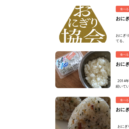
の日」。
食べる
おに
おにぎ
てる。 
きさも
ゆ […]
食べる
おに
2014
続いて
筆頭に初
食べる
おに
おにぎ