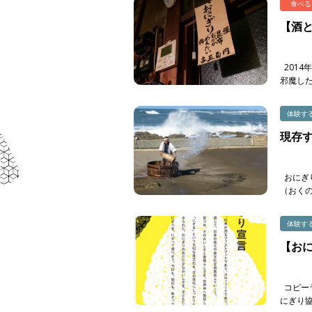
食べる
【酒
2014
邪魔し
そしてこ
体験す
現存
おにぎ
（おく
生産さ
現存 […]
体験す
【お
コピー
にぎり協