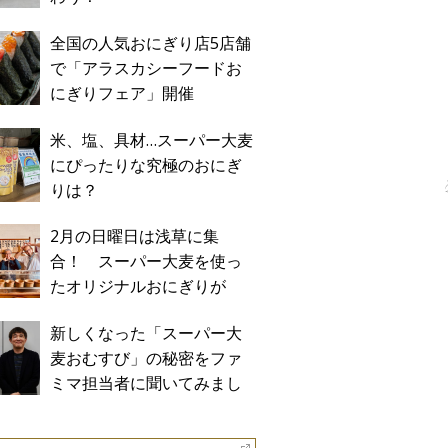
全国の人気おにぎり店5店舗
で「アラスカシーフードお
にぎりフェア」開催
米、塩、具材…スーパー大麦
にぴったりな究極のおにぎ
りは？
2月の日曜日は浅草に集
合！ スーパー大麦を使っ
たオリジナルおにぎりが
「おにぎり浅草宿六」に期
新しくなった「スーパー大
間限定で登場！
麦おむすび」の秘密をファ
ミマ担当者に聞いてみまし
た！