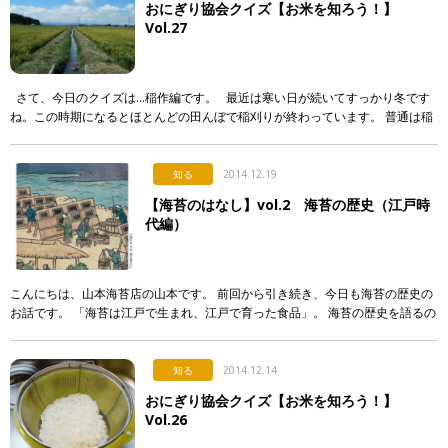
おにぎり協会クイズ【お米を知ろう！】
Vol.27
さて、今日のクイズは…稲作編です。 最近は寒い日が続いてすっかり冬です
ね。この時期になるとほとんどの田んぼで稲刈りが終わっています。 普通は稲
刈りが終わった後の田んぼには水は張っていませんが、 […]
知る
2014.12.19
【海苔のはなし】vol.2 海苔の歴史（江戸時
代編）
こんにちは、山本海苔店の山本です。 前回から引き続き、今日も海苔の歴史の
お話です。 「海苔は江戸で生まれ、江戸で育った食品」。 海苔の歴史を語るの
に「江戸時代」なしには語れません。 その理由は今の海苔につながるこんな出
来 […]
知る
2014.12.14
おにぎり協会クイズ【お米を知ろう！】
Vol.26