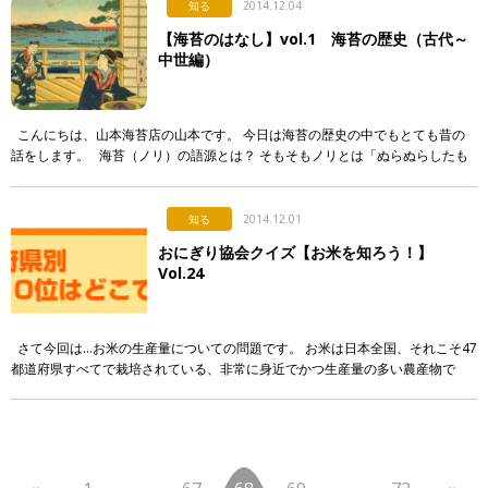
知る
2014.12.04
【海苔のはなし】vol.1 海苔の歴史（古代～
中世編）
こんにちは、山本海苔店の山本です。 今日は海苔の歴史の中でもとても昔の
話をします。 海苔（ノリ）の語源とは？ そもそもノリとは「ぬらぬらしたも
の」という意味から生まれた言葉で、藻などのようにや […]
知る
2014.12.01
おにぎり協会クイズ【お米を知ろう！】
Vol.24
さて今回は…お米の生産量についての問題です。 お米は日本全国、それこそ47
都道府県すべてで栽培されている、非常に身近でかつ生産量の多い農産物で
す。 そして他の農産物と同じように、各都道府県別に見てみると生産 […]