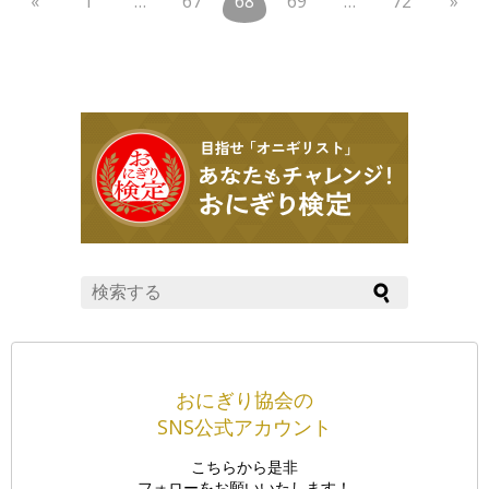
«
1
…
67
68
69
…
72
»
おにぎり協会の
SNS公式アカウント
こちらから是非
フォローをお願いいたします！