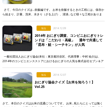
さて、今日のクイズは…炊飯編です。 お米を炊飯するときの工程には、保存か
ら始まり、計量、洗米、水きり（ざる上げ）、浸漬…など様々な工程がありま
す。 炊飯器にお米を入れてスイッチを入れれば、あとは機械任せにな […]
知る
2014.12.09
2014年 おにぎり調査、コンビニおにぎりトレ
ンドは「こだわり・高級」 通年で共通して
「昆布・鮭・シーチキン」が人気
一般社団法人おにぎり協会(本社：東京都渋谷区、代表理事：中村 祐介)は、
2014年のコンビニエンスストアにおけるおにぎりの人気を株式会社セブン＆ア
イ・ホールディングス、株式会社ファミリーマート、株式会社ロー […]
知る
2014.12.07
おにぎり協会クイズ【お米を知ろう！】
Vol.25
さて、本日のクイズはお米の流通についてです。 お米…私たちにとっては無く