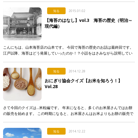
し […]
知る
2015.01.02
【海苔のはなし】vol.3 海苔の歴史（明治～
現代編）
こんにちは、山本海苔店の山本です。 今回で海苔の歴史のお話は最終回です。
江戸以降、海苔はどう発展していったのか！？小話をはさみながら説明してい
きます。 ●海苔は縁起がよい「運草」 前回お話した通り、海苔養 […]
知る
2014.12.28
おにぎり協会クイズ【お米を知ろう！】
Vol.28
さて今回のクイズは…米粒編です。 年末になると、多くのお米屋さんではお餅
の販売を始めます。 この時期になると、お米屋さんはお米よりもお餅の販売で
大忙しです。 さてお餅は当然お米から出来ていますが、そのお米は通常は「も
ち米 […]
知る
2014.12.22