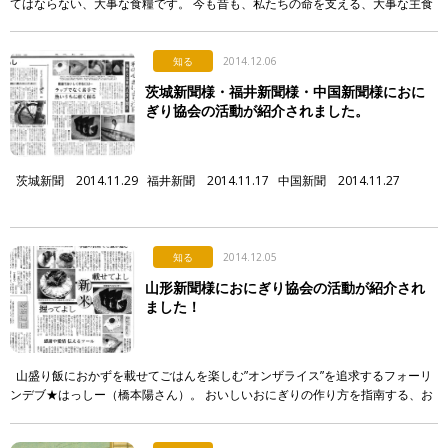
てはならない、大事な食糧です。 今も昔も、私たちの命を支える、大事な主食
です。 今では当たり前のように食卓に並んでいるお米ですが、太平洋戦争中、
そし […]
知る
2014.12.06
茨城新聞様・福井新聞様・中国新聞様におに
ぎり協会の活動が紹介されました。
茨城新聞 2014.11.29 福井新聞 2014.11.17 中国新聞 2014.11.27
知る
2014.12.05
山形新聞様におにぎり協会の活動が紹介され
ました！
山盛り飯におかずを載せてごはんを楽しむ”オンザライス”を追求するフォーリ
ンデブ★はっしー（橋本陽さん）。 おいしいおにぎりの作り方を指南する、お
にぎり浅草宿六三代目・三浦洋介さん。 『おにぎり応 […]