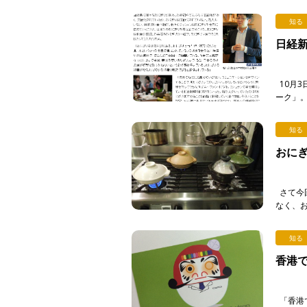
いおにぎ
知る
日経
10月
ーク」
の様子が
知る
おにぎ
さて今
なく、
して、私
知る
香港
「香港