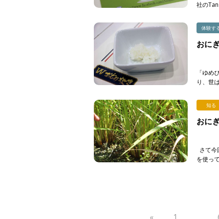
社のTa
も日系の
体験す
おに
「ゆめ
り、世
ことで
た。 講師
知る
おにぎ
さて今
を使っ
まにして
«
1
…