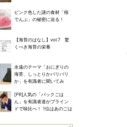
ピンク色した謎の食材「桜
でんぶ」の秘密に迫る！
【海苔のはなし】vol.7 驚
くべき海苔の栄養
永遠のテーマ「おにぎりの
海苔、しっとりかパリパリ
か」を有識者に聞いてみ
た！
[PR]人気の「パックごは
ん」を有識者達がブライン
ドで味比べ！ 1位はあのごは
ん。Sponsored by テーブル
マーク