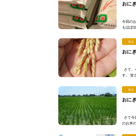
おにぎ
今回のお
もほぼ
この時
なってきま
知る
おにぎ
さて、
す。 皆
がたく
[…]
知る
おにぎ
さて今
のお米
してそ
リ […]