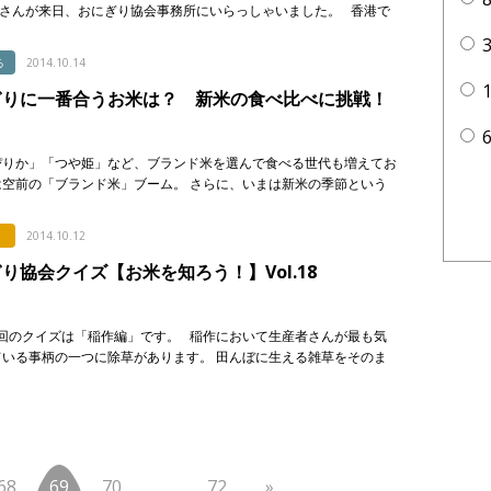
nさんが来日、おにぎり協会事務所にいらっしゃいました。 香港で
おにぎりチェーン「華御結」を筆頭に、おにぎり専 […]
る
2014.10.14
ぎりに一番合うお米は？ 新米の食べ比べに挑戦！
ぴりか」「つや姫」など、ブランド米を選んで食べる世代も増えてお
は空前の「ブランド米」ブーム。 さらに、いまは新米の季節という
、パナソニック主催の新米マイスターチャレンジにお邪魔してきまし
に5つ […]
2014.10.12
り協会クイズ【お米を知ろう！】Vol.18
回のクイズは「稲作編」です。 稲作において生産者さんが最も気
ている事柄の一つに除草があります。 田んぼに生える雑草をそのま
おくと、田んぼの養分が雑草に持っていかれてしまい、 […]
68
69
70
…
72
»