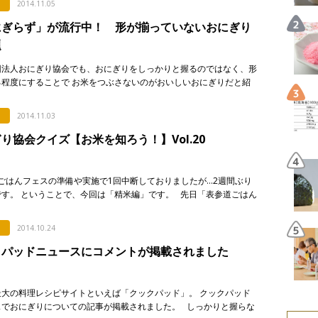
2014.11.05
にぎらず」が流行中！ 形が揃っていないおにぎり
題
団法人おにぎり協会でも、おにぎりをしっかりと握るのではなく、形
る程度にすることで お米をつぶさないのがおいしいおにぎりだと紹
いましたが、その「おにぎらず」が話題です！ 先日、NHKの料理番
2014.11.03
り協会クイズ【お米を知ろう！】Vol.20
ごはんフェスの準備や実施で1回中断しておりましたが…2週間ぶり
です。 ということで、今回は「精米編」です。 先日「表参道ごはん
のプログラムの一環として開催した「小池精米店で […]
2014.10.24
クパッドニュースにコメントが掲載されました
大の料理レシピサイトといえば「クックパッド」。 クックパッド
スでおにぎりについての記事が掲載されました。 しっかりと握らな