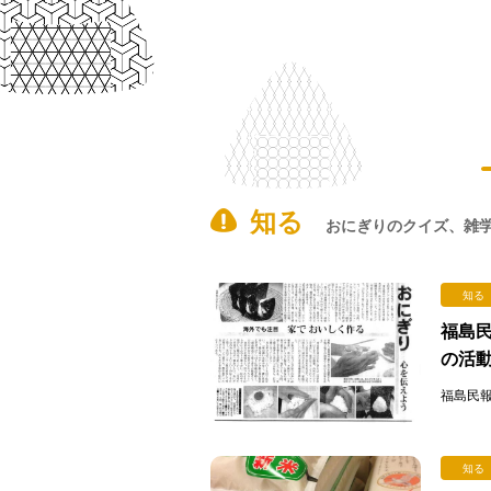
知る
おにぎりのクイズ、雑
知る
福島
の活
福島民報 
知る