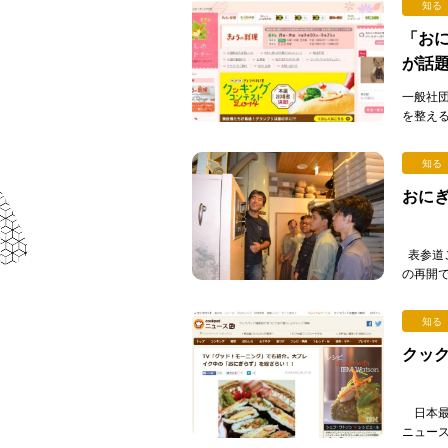
知る
「お
が話
一般社
を整え
介して
[…]
知る
おにぎ
表参道
の再開
フェス」
知る
クッ
日本最
ニュー