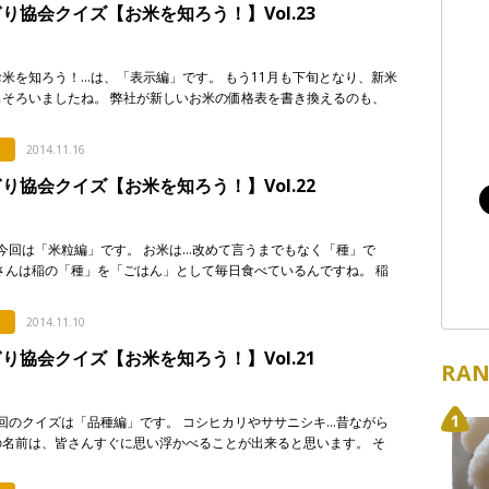
り協会クイズ【お米を知ろう！】Vol.23
米を知ろう！…は、「表示編」です。 もう11月も下旬となり、新米
出そろいましたね。 弊社が新しいお米の価格表を書き換えるのも、
期です。 弊社のラインナップがずらりとそろい、店頭もに賑やかに
し […]
2014.11.16
り協会クイズ【お米を知ろう！】Vol.22
今回は「米粒編」です。 お米は…改めて言うまでもなく「種」で
さんは稲の「種」を「ごはん」として毎日食べているんですね。 稲
さんの「種」を実らせれば実らせるほど、「豊作」になるわけです。
2014.11.10
り協会クイズ【お米を知ろう！】Vol.21
RAN
回のクイズは「品種編」です。 コシヒカリやササニシキ…昔ながら
の名前は、皆さんすぐに思い浮かべることが出来ると思います。 そ
の次の世代にくる、ひとめぼれ・あきたこまち・はえぬき・ヒノヒカ