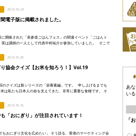
り…･･･ずばり「おにぎらず」！ & […]
2014.10.24
新聞電子版に掲載されました。
3日に開催された「表参道ごはんフェス」の関連イベント「ごはんト
。 実は講師の一人として代表中村祐介が参加していました。 そこで
日経新聞電子版に掲載され、なんと中村のコメント […]
2014.10.20
り協会クイズ【お米を知ろう！】Vol.19
回のクイズは新シリーズの「栄養素編」です。 申し上げるまでも
あな
お米は私たち日本人の命を支えてきた、非常に重要な食糧です。 そ
いる
たち日本人はお米にどのような栄養素があるのか、そう […]
2014.10.16
でも「おにぎり」が注目されています！
「お
でもおにぎり文化を広めたい」 そう語る、香港のマーケティング会