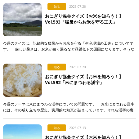
知る
2026.07.26
おにぎり協会クイズ【お米を知ろう！】
Vol.593「猛暑からお米を守る工夫」
今週のクイズは、記録的な猛暑からお米を守る「生産現場の工夫」についてで
す。 厳しい暑さは、お米が白く濁るなど品質低下の原因になります。そうな
らないよう、産地で行われている対策として正しく述べて […]
知る
2026.07.20
おにぎり協会クイズ【お米を知ろう！】
Vol.592「米にまつわる漢字」
今週のテーマは米にまつわる漢字についての問題です。 お米にまつわる漢字
には、その成り立ちや歴史、実用的な知恵が詰まっています。それら漢字の裏
側について解説した次のア〜エの文章のうち、正しいもの […]
知る
2026.07.13
おにぎり協会クイズ【お米を知ろう！】