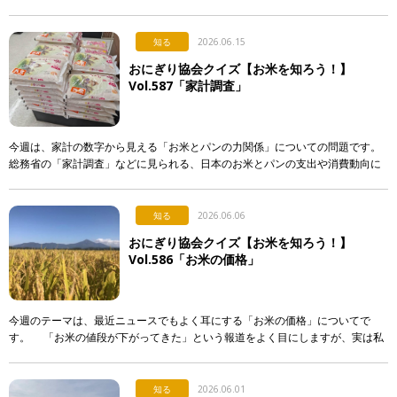
入れる。誰かに渡す。誰かが握ってくれたものを食べる。 &nb […]
知る
2026.06.15
おにぎり協会クイズ【お米を知ろう！】
Vol.587「家計調査」
今週は、家計の数字から見える「お米とパンの力関係」についての問題です。
総務省の「家計調査」などに見られる、日本のお米とパンの支出や消費動向に
関する記述として、「正しいもの」を次のア〜エから選び、記号で答えて下さ
い。 & […]
知る
2026.06.06
おにぎり協会クイズ【お米を知ろう！】
Vol.586「お米の価格」
今週のテーマは、最近ニュースでもよく耳にする「お米の価格」についてで
す。 「お米の値段が下がってきた」という報道をよく目にしますが、実は私
たちが普段スーパーなどで買うお米の価格は、それほど簡単 […]
知る
2026.06.01