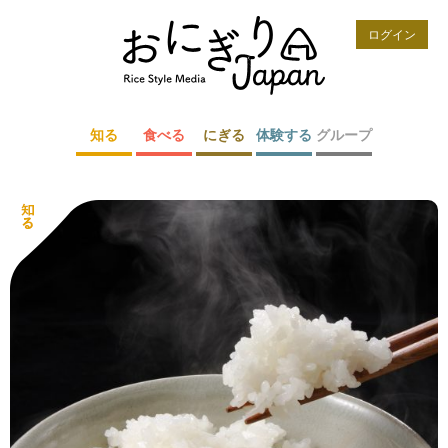
ログイン
知る
食べる
にぎる
体験する
グループ