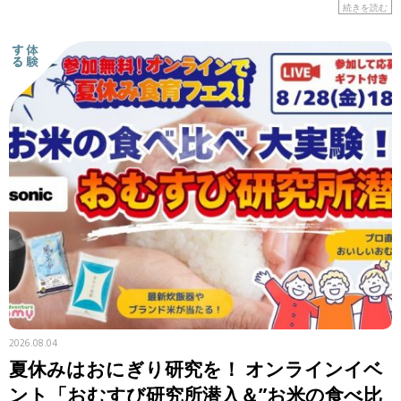
はの食材や工夫に注目しながら、レシピを紹介します。 &n
続きを読む
[…]
2026.08.04
夏休みはおにぎり研究を！ オンラインイベ
ント「おむすび研究所潜入＆”お米の食べ比