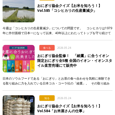
おにぎり協会クイズ【お米を知ろう！】
Vol.585「コシヒカリの生産量減少」
今週は「コシヒカリの生産量減少」についての問題です。 コシヒカリは1979
年に作付面積で日本一になって以来、40年以上にわたってトップを守り続けて
います。しかし、そのシェアには大きな変化が起き […]
食べる
2026.05.24
おにぎり協会監修！ 「綾鷹」に合うイオン
限定おにぎり全5種 全国のイオン・イオンスタ
イル直営売場にて販売中
日本のソウルフードである「おにぎり」とお茶の食べ合わせを気軽に体験でき
る取り組みに力を入れている日本コカ・コーラ社の「綾鷹」。 その取り組み
の一環として、イオンリテール株式会社、一般社団法人おにぎり協会の協 […]
知る
2026.05.24
おにぎり協会クイズ【お米を知ろう！】
Vol.584「お米屋さんの仕事」