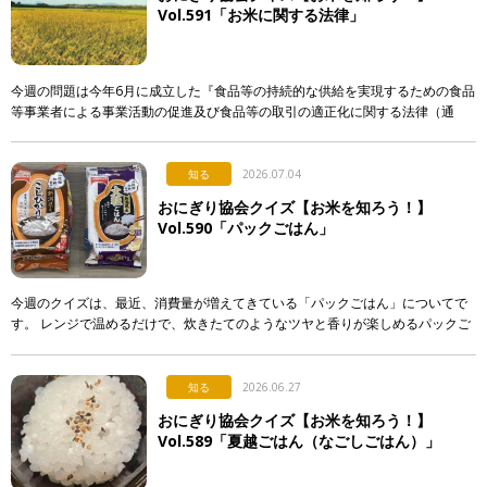
Vol.591「お米に関する法律」
今週の問題は今年6月に成立した『食品等の持続的な供給を実現するための食品
等事業者による事業活動の促進及び食品等の取引の適正化に関する法律（通
称：食料システム法）』からの出題です。 この法律は、 […]
知る
2026.07.04
おにぎり協会クイズ【お米を知ろう！】
Vol.590「パックごはん」
今週のクイズは、最近、消費量が増えてきている「パックごはん」についてで
す。 レンジで温めるだけで、炊きたてのようなツヤと香りが楽しめるパックご
はん。実はそこには驚きの製造技術が隠されているのですが…。 &n […]
知る
2026.06.27
おにぎり協会クイズ【お米を知ろう！】
Vol.589「夏越ごはん（なごしごはん）」