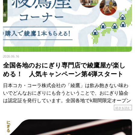
2026.06.16
全国各地のおにぎり専門店で綾鷹屋が楽し
める！ 人気キャンペーン第4弾スタート
日本コカ・コーラ株式会社の「綾鷹」は飲み飽きない味わ
いでどんなおにぎりにも合うということで、おにぎり協会
は認定証を発行しています。全国各地でk期間限定オープン
しているのが「おにぎり食堂 綾鷹屋」。各地のおにぎり専
続きを読む
門店で、 […]