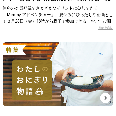
べ”大実験！」
無料の会員登録でさまざまなイベントに参加できる
「Mimmy アドベンチャー」。夏休みにぴったりな企画とし
て８月28日（金）18時から親子で参加できる「おむすび研
究所潜入＆”お米の食べ比べ”大実験！」が開催されます！
続きを読む
&n […]