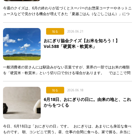
今週のクイズは、6月の終わりが近づくとスーパーのお惣菜コーナーやネットニ
ュースなどで見かける機会が増えてきた「夏越ごはん（なごしごはん）」につ
いてです。 最近になって急に注目され始めた行事食なのですが…。 […]
知る
2026.06.21
おにぎり協会クイズ【お米を知ろう！】
Vol.588「硬質米・軟質米」
一般消費者の皆さんには馴染みがない言葉ですが、業界の一部ではお米の種類
を「硬質米・軟質米」という切り口で分ける場合があります。 ではここで問
題です。硬質米・軟質米の定義や判定に関する記述として […]
知る
2026.06.18
6月18日、おにぎりの日に。由来の地と、これ
からをつくる
今日、6月18日は「おにぎりの日」です。 おにぎりは、あまりにも身近な食べ
ものです。 朝、コンビニで買う。昼、仕事の合間に食べる。家で握る。弁当に