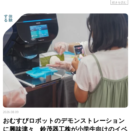
はの食材や工夫に注目しながら、レシピを紹介します。 &n
続きを読む
[…]
2026.08.09
おむすびロボットのデモンストレーション
に興味津々 鈴茂器工株が小学生向けのイベ