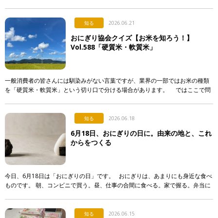
いてです。 最近になって急に注目され始めた行事食なのですが…。 […]
知る
2026.06.21
おにぎり協会クイズ【お米を知ろう！】
Vol.588「硬質米・軟質米」
一般消費者の皆さんには馴染みがない言葉ですが、業界の一部ではお米の種類
を「硬質米・軟質米」という切り口で分ける場合があります。 ではここで問
題です。硬質米・軟質米の定義や判定に関する記述として […]
知る
2026.06.18
6月18日、おにぎりの日に。由来の地と、これ
からをつくる
今日、6月18日は「おにぎりの日」です。 おにぎりは、あまりにも身近な食べ
ものです。 朝、コンビニで買う。昼、仕事の合間に食べる。家で握る。弁当に
入れる。誰かに渡す。誰かが握ってくれたものを食べる。 &nb […]
知る
2026.06.15