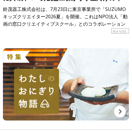
ントを開催！
鈴茂器工株式会社は、7月23日に東京事業所で「SUZUMO
キッズクリエイター2026夏」を開催。これはNPO法人「動
画の窓口クリエイティブスクール」とのコラボレーション
で実現したイベントで、17人の小学生が参加しました。 […]
続きを読む