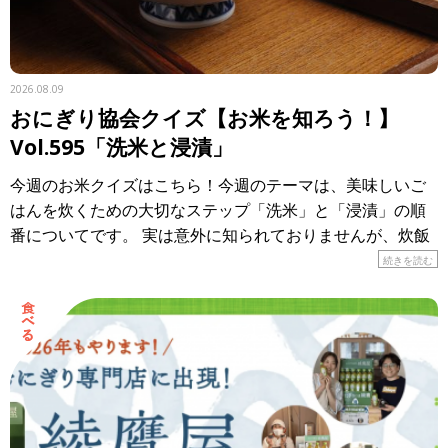
2026.08.09
おにぎり協会クイズ【お米を知ろう！】
Vol.595「洗米と浸漬」
今週のお米クイズはこちら！今週のテーマは、美味しいご
はんを炊くための大切なステップ「洗米」と「浸漬」の順
番についてです。 実は意外に知られておりませんが、炊飯
工程において、お米は「洗米してから浸す」の順番が鉄則
続きを読む
です。 & […]