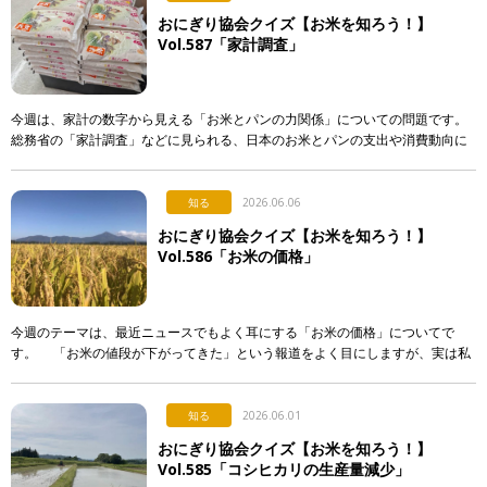
おにぎり協会クイズ【お米を知ろう！】
Vol.587「家計調査」
今週は、家計の数字から見える「お米とパンの力関係」についての問題です。
総務省の「家計調査」などに見られる、日本のお米とパンの支出や消費動向に
関する記述として、「正しいもの」を次のア〜エから選び、記号で答えて下さ
い。 & […]
知る
2026.06.06
おにぎり協会クイズ【お米を知ろう！】
Vol.586「お米の価格」
今週のテーマは、最近ニュースでもよく耳にする「お米の価格」についてで
す。 「お米の値段が下がってきた」という報道をよく目にしますが、実は私
たちが普段スーパーなどで買うお米の価格は、それほど簡単 […]
知る
2026.06.01
おにぎり協会クイズ【お米を知ろう！】
Vol.585「コシヒカリの生産量減少」