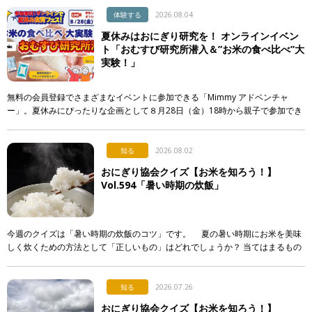
体験する
2026.08.04
夏休みはおにぎり研究を！ オンラインイベン
ト「おむすび研究所潜入＆”お米の食べ比べ”大
実験！」
無料の会員登録でさまざまなイベントに参加できる「Mimmy アドベンチャ
ー」。夏休みにぴったりな企画として８月28日（金）18時から親子で参加でき
る「おむすび研究所潜入＆”お米の食べ比べ”大実験！」が開催されます！ &n
[…]
知る
2026.08.02
おにぎり協会クイズ【お米を知ろう！】
Vol.594「暑い時期の炊飯」
今週のクイズは「暑い時期の炊飯のコツ」です。 夏の暑い時期にお米を美味
しく炊くための方法として「正しいもの」はどれでしょうか？ 当てはまるもの
を次のア〜エから選び、記号で答えてください。 ア． […]
知る
2026.07.26
おにぎり協会クイズ【お米を知ろう！】