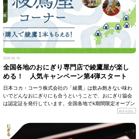
2026.06.16
全国各地のおにぎり専門店で綾鷹屋が楽し
める！ 人気キャンペーン第4弾スタート
日本コカ・コーラ株式会社の「綾鷹」は飲み飽きない味わ
いでどんなおにぎりにも合うということで、おにぎり協会
は認定証を発行しています。全国各地でk期間限定オープン
しているのが「おにぎり食堂 綾鷹屋」。各地のおにぎり専
続きを読む
門店で、 […]