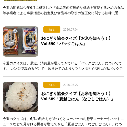
今週の問題は今年6月に成立した『食品等の持続的な供給を実現するための食品
等事業者による事業活動の促進及び食品等の取引の適正化に関する法律（通
称：食料システム法）』からの出題です。 この法律は、 […]
知る
2026.07.04
おにぎり協会クイズ【お米を知ろう！】
Vol.590「パックごはん」
今週のクイズは、最近、消費量が増えてきている「パックごはん」についてで
す。 レンジで温めるだけで、炊きたてのようなツヤと香りが楽しめるパックご
はん。実はそこには驚きの製造技術が隠されているのですが…。 &n […]
知る
2026.06.27
おにぎり協会クイズ【お米を知ろう！】
Vol.589「夏越ごはん（なごしごはん）」
今週のクイズは、6月の終わりが近づくとスーパーのお惣菜コーナーやネットニ
ュースなどで見かける機会が増えてきた「夏越ごはん（なごしごはん）」につ