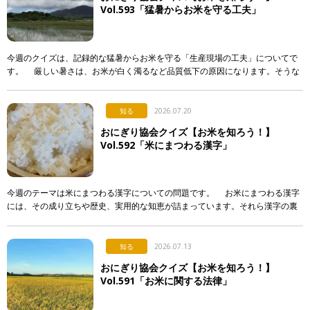
Vol.593「猛暑からお米を守る工夫」
今週のクイズは、記録的な猛暑からお米を守る「生産現場の工夫」についてで
す。 厳しい暑さは、お米が白く濁るなど品質低下の原因になります。そうな
らないよう、産地で行われている対策として正しく述べて […]
知る
2026.07.20
おにぎり協会クイズ【お米を知ろう！】
Vol.592「米にまつわる漢字」
今週のテーマは米にまつわる漢字についての問題です。 お米にまつわる漢字
には、その成り立ちや歴史、実用的な知恵が詰まっています。それら漢字の裏
側について解説した次のア〜エの文章のうち、正しいもの […]
知る
2026.07.13
おにぎり協会クイズ【お米を知ろう！】
Vol.591「お米に関する法律」