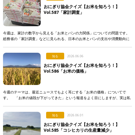
おにぎり協会クイズ【お米を知ろう！】
Vol.587「家計調査」
今週は、家計の数字から見える「お米とパンの力関係」についての問題です。
総務省の「家計調査」などに見られる、日本のお米とパンの支出や消費動向に
関する記述として、「正しいもの」を次のア〜エから選び、記号で答えて下さ
い。 & […]
知る
2026.06.06
おにぎり協会クイズ【お米を知ろう！】
Vol.586「お米の価格」
今週のテーマは、最近ニュースでもよく耳にする「お米の価格」についてで
す。 「お米の値段が下がってきた」という報道をよく目にしますが、実は私
たちが普段スーパーなどで買うお米の価格は、それほど簡単 […]
知る
2026.06.01
おにぎり協会クイズ【お米を知ろう！】
Vol.585「コシヒカリの生産量減少」