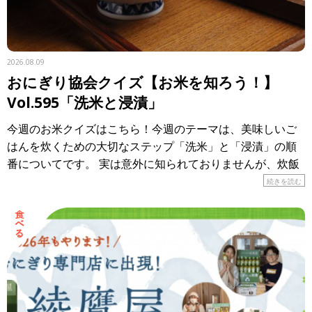
2026.08.09
おにぎり協会クイズ【お米を知ろう！】
Vol.595「洗米と浸漬」
今週のお米クイズはこちら！今週のテーマは、美味しいご
はんを炊くための大切なステップ「洗米」と「浸漬」の順
番についてです。 実は意外に知られておりませんが、炊飯
工程において、お米は「洗米してから浸す」の順番が鉄則
続きを読む
です。 & […]