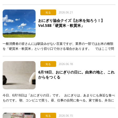
いてです。 最近になって急に注目され始めた行事食なのですが…。 […]
知る
2026.06.21
おにぎり協会クイズ【お米を知ろう！】
Vol.588「硬質米・軟質米」
一般消費者の皆さんには馴染みがない言葉ですが、業界の一部ではお米の種類
を「硬質米・軟質米」という切り口で分ける場合があります。 ではここで問
題です。硬質米・軟質米の定義や判定に関する記述として […]
知る
2026.06.18
6月18日、おにぎりの日に。由来の地と、これ
からをつくる
今日、6月18日は「おにぎりの日」です。 おにぎりは、あまりにも身近な食べ
ものです。 朝、コンビニで買う。昼、仕事の合間に食べる。家で握る。弁当に
入れる。誰かに渡す。誰かが握ってくれたものを食べる。 &nb […]
知る
2026.06.15