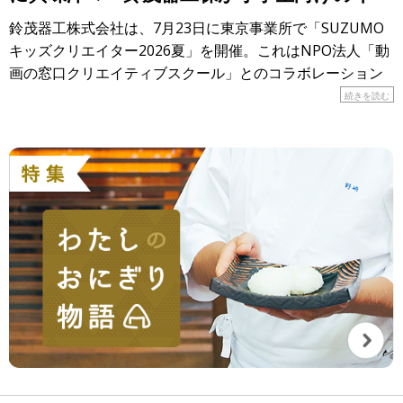
ントを開催！
鈴茂器工株式会社は、7月23日に東京事業所で「SUZUMO
キッズクリエイター2026夏」を開催。これはNPO法人「動
画の窓口クリエイティブスクール」とのコラボレーション
で実現したイベントで、17人の小学生が参加しました。 […]
続きを読む