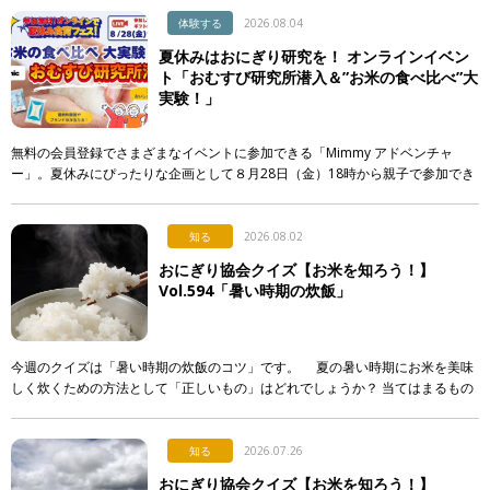
体験する
2026.08.04
夏休みはおにぎり研究を！ オンラインイベン
ト「おむすび研究所潜入＆”お米の食べ比べ”大
実験！」
無料の会員登録でさまざまなイベントに参加できる「Mimmy アドベンチャ
ー」。夏休みにぴったりな企画として８月28日（金）18時から親子で参加でき
る「おむすび研究所潜入＆”お米の食べ比べ”大実験！」が開催されます！ &n
[…]
知る
2026.08.02
おにぎり協会クイズ【お米を知ろう！】
Vol.594「暑い時期の炊飯」
今週のクイズは「暑い時期の炊飯のコツ」です。 夏の暑い時期にお米を美味
しく炊くための方法として「正しいもの」はどれでしょうか？ 当てはまるもの
を次のア〜エから選び、記号で答えてください。 ア． […]
知る
2026.07.26
おにぎり協会クイズ【お米を知ろう！】