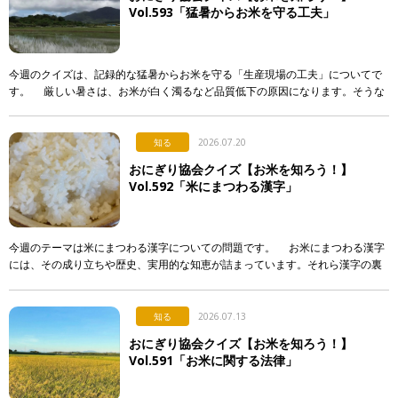
Vol.593「猛暑からお米を守る工夫」
今週のクイズは、記録的な猛暑からお米を守る「生産現場の工夫」についてで
す。 厳しい暑さは、お米が白く濁るなど品質低下の原因になります。そうな
らないよう、産地で行われている対策として正しく述べて […]
知る
2026.07.20
おにぎり協会クイズ【お米を知ろう！】
Vol.592「米にまつわる漢字」
今週のテーマは米にまつわる漢字についての問題です。 お米にまつわる漢字
には、その成り立ちや歴史、実用的な知恵が詰まっています。それら漢字の裏
側について解説した次のア〜エの文章のうち、正しいもの […]
知る
2026.07.13
おにぎり協会クイズ【お米を知ろう！】
Vol.591「お米に関する法律」