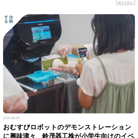
はの食材や工夫に注目しながら、レシピを紹介します。 &n
続きを読む
[…]
2026.08.09
おむすびロボットのデモンストレーション
に興味津々 鈴茂器工株が小学生向けのイベ