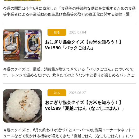
今週の問題は今年6月に成立した『食品等の持続的な供給を実現するための食品
等事業者による事業活動の促進及び食品等の取引の適正化に関する法律（通
称：食料システム法）』からの出題です。 この法律は、 […]
知る
2026.07.04
おにぎり協会クイズ【お米を知ろう！】
Vol.590「パックごはん」
今週のクイズは、最近、消費量が増えてきている「パックごはん」についてで
す。 レンジで温めるだけで、炊きたてのようなツヤと香りが楽しめるパックご
はん。実はそこには驚きの製造技術が隠されているのですが…。 &n […]
知る
2026.06.27
おにぎり協会クイズ【お米を知ろう！】
Vol.589「夏越ごはん（なごしごはん）」
今週のクイズは、6月の終わりが近づくとスーパーのお惣菜コーナーやネットニ
ュースなどで見かける機会が増えてきた「夏越ごはん（なごしごはん）」につ