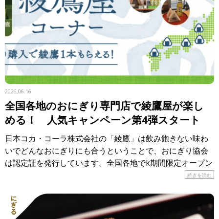
2026.06.16
全国各地のおにぎり専門店で綾鷹屋が楽し
める！ 人気キャンペーン第4弾スタート
日本コカ・コーラ株式会社の「綾鷹」は飲み飽きない味わ
いでどんなおにぎりにも合うということで、おにぎり協会
は認定証を発行しています。全国各地でk期間限定オープン
しているのが「おにぎり食堂 綾鷹屋」。各地のおにぎり専
続きを読む
門店で、 […]